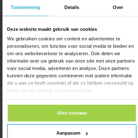
Toestemming
Details
Over
Deze website maakt gebruik van cookies
We gebruiken cookies om content en advertenties te
personaliseren, om functies voor social media te bieden en
om ons websiteverkeer te analyseren. Ook delen we
informatie over uw gebruik van onze site met onze partners
voor social media, adverteren en analyse. Deze partners
kunnen deze gegevens combineren met andere informatie
die u aan ze heeft verstrekt of die ze hebben verzameld op
Przyjazna dla użytkownika aplikacja
basis van uw gebruik van hun services.
dla młodych i starszych
Alles toestaan
Lokalizacje na mapie
Zawsze masz wgląd w najnowsze
Aanpassen
lokalizacje.