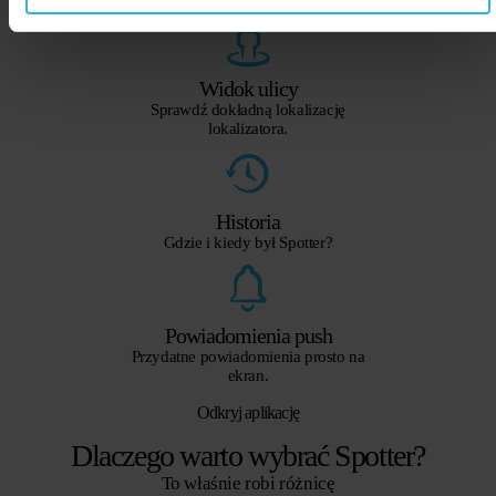
Widok ulicy
Sprawdź dokładną lokalizację
lokalizatora.
Historia
Gdzie i kiedy był Spotter?
Powiadomienia push
Przydatne powiadomienia prosto na
ekran.
Odkryj aplikację
Dlaczego warto wybrać Spotter?
To właśnie robi różnicę