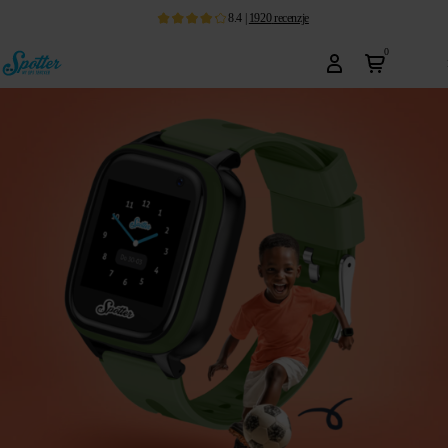
8.4
|
1920
recenzje
0