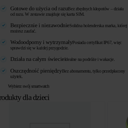
Gotowe do użycia od razu
Bez zbędnych kłopotów – działa
od razu. W zestawie znajduje się karta SIM.
Bezpiecznie i niezawodnie
Solidna holenderska marka, której
możesz zaufać.
Wodoodporny i wytrzymały
Posiada certyfikat IP67, więc
sprawdzi się w każdej przygodzie.
Działa na całym świecie
Idealne na podróże i wakacje.
Oszczędność pieniędzy
Bez abonamentu, tylko przedpłacony
użytek.
Wybierz swój smartwatch
rodukty dla dzieci