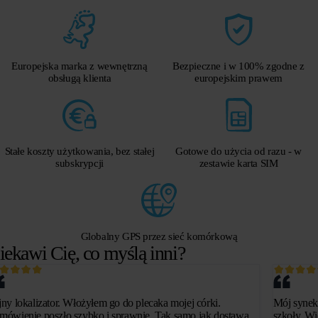
Europejska marka z wewnętrzną
Bezpieczne i w 100% zgodne z
obsługą klienta
europejskim prawem
Stałe koszty użytkowania, bez stałej
Gotowe do użycia od razu - w
subskrypcji
zestawie karta SIM
Globalny GPS przez sieć komórkową
iekawi Cię, co myślą inni?
jny lokalizator. Włożyłem go do plecaka mojej córki.
Mój synek
mówienie poszło szybko i sprawnie. Tak samo jak dostawa.
szkoły. Wi