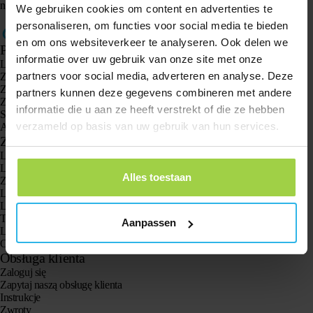
nad swoimi danymi w prosty i przejrzysty sposób.
We gebruiken cookies om content en advertenties te
personaliseren, om functies voor social media te bieden
en om ons websiteverkeer te analyseren. Ook delen we
Produkty
informatie over uw gebruik van onze site met onze
Lokalizator GPS Spotter X10
partners voor social media, adverteren en analyse. Deze
Zegarek GPS Spotter Senior
Zegarek GPS Spotter Explorer
partners kunnen deze gegevens combineren met andere
Zegarek GPS dla dzieci Spotter
informatie die u aan ze heeft verstrekt of die ze hebben
Spotter CatX
verzameld op basis van uw gebruik van hun services.
Animal Spotter
Zastosowania
Lokalizatory GPS
Lokalizator GPS dla dzieci
Alles toestaan
Zegarki GPS dla dzieci
Lokalizator GPS dla kotów
Lokalizator GPS dla psów
Tracker GPS dla seniorów z przyciskiem SOS
Aanpassen
Lokalizator GPS w przypadku demencji i choroby Alzheimera
Oto zegarek z gps dla seniora bez abonamentu
Obsługa klienta
Zaloguj się
Zapytaj naszą obsługę klienta
Instrukcje
Zwroty