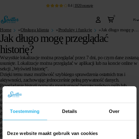
8.4
|
1920
recenzje
0
pl
Home
»
Obsługa klienta
»
Produkty i funkcje
»
Jak długo mogę przeglądać historię?
Jak długo mogę przeglądać
historię?
Wszystkie lokalizacje można przeglądać przez 7 dni, po czym dane zostaną
usunięte. Lokalizacje można przeglądać w aplikacji lub na koncie online w
sekcji „Wyświetl historię”.
Dzięki temu masz możliwość szybkiego sprawdzenia ostatnich tras i
aktywności, zachowując jednocześnie pełną prywatność danych.
Przeglądanie historii pozwala monitorować bezpieczeństwo osób lub
przedmiotów, które śledzisz, oraz lepiej planować codzienne trasy lub
działania. Wszystkie informacje są dostępne w wygodnym formacie, który
umożliwia łatwe porównywanie i analizowanie danych. Nawet jeśli nie
korzystasz z historii codziennie, masz pewność, że przez siedem dni
Toestemming
Details
Over
dostępne są dokładne informacje, które mogą być przydatne w razie
potrzeby. Po upływie tego okresu dane są automatycznie usuwane, co
gwarantuje, że Twoje informacje pozostają bezpieczne i nie są
przechowywane dłużej niż jest to konieczne. Dzięki temu Spotter łączy
Deze website maakt gebruik van cookies
funkcjonalność z dbałością o prywatność, oferując użytkownikom kontrolę