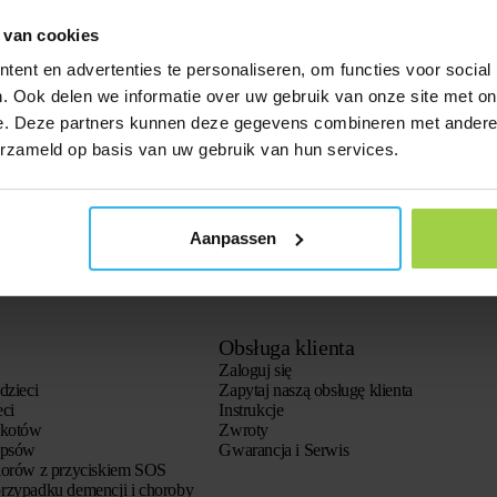
 van cookies
ent en advertenties te personaliseren, om functies voor social
. Ook delen we informatie over uw gebruik van onze site met on
e. Deze partners kunnen deze gegevens combineren met andere i
erzameld op basis van uw gebruik van hun services.
Aanpassen
Obsługa klienta
Zaloguj się
dzieci
Zapytaj naszą obsługę klienta
eci
Instrukcje
 kotów
Zwroty
 psów
Gwarancja i Serwis
iorów z przyciskiem SOS
rzypadku demencji i choroby