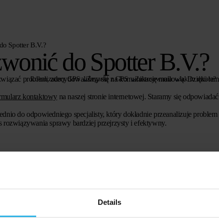
o Spotter B.V.?
wonić do Spotter B.V.?
 rozwiązać problem, zdecydowaliśmy się na komunikację mailową. Dzięki t
Lokalizatory GPS
Zegarki z GPS
Zastosowania
Jak to działa?
rmularz kontaktowy
na naszej stronie internetowej. Staramy się odpowiadać
dnio do odpowiedniego specjalisty, który dokładnie przeanalizuje problem i
s rozwiązywania sprawy bardziej przejrzysty i efektywny.
Details