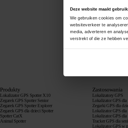
Deze website maakt gebruik
We gebruiken cookies om cont
websiteverkeer te analyseren
media, adverteren en analys
verstrekt of die ze hebben v
Produkty
Zastosowania
Lokalizator GPS Spotter X10
Lokalizatory GPS
Zegarek GPS Spotter Senior
Lokalizator GPS dla 
Zegarek GPS Spotter Explorer
Zegarki GPS dla dzi
Zegarek GPS dla dzieci Spotter
Lokalizator GPS dla
Spotter CatX
Lokalizator GPS dla
Animal Spotter
Tracker GPS dla sen
Lokalizator GPS w p