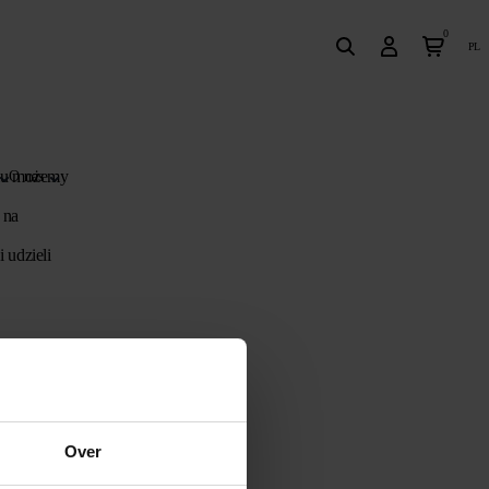
0
pl
emu możemy
O nas
 na
 udzieli
Over