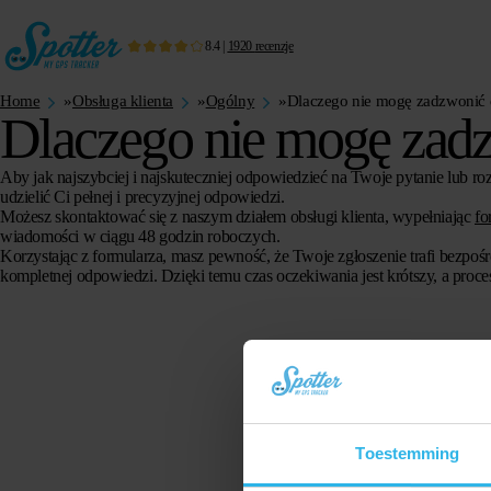
8.4
|
1920
recenzje
Home
»
Obsługa klienta
»
Ogólny
»
Dlaczego nie mogę zadzwonić d
Dlaczego nie mogę zadz
Aby jak najszybciej i najskuteczniej odpowiedzieć na Twoje pytanie lub
udzielić Ci pełnej i precyzyjnej odpowiedzi.
Możesz skontaktować się z naszym działem obsługi klienta, wypełniając
fo
wiadomości w ciągu 48 godzin roboczych.
Korzystając z formularza, masz pewność, że Twoje zgłoszenie trafi bezpośre
kompletnej odpowiedzi. Dzięki temu czas oczekiwania jest krótszy, a proce
Toestemming