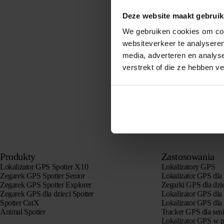
Deze website maakt gebruik
We gebruiken cookies om cont
websiteverkeer te analyseren
media, adverteren en analys
verstrekt of die ze hebben v
Produkty
Zastosowania
Lokalizator GPS Spotter X10
Lokalizatory GPS
Zegarek GPS Spotter Senior
Lokalizator GPS dla 
Zegarek GPS Spotter Explorer
Zegarki GPS dla dzi
Zegarek GPS dla dzieci Spotter
Lokalizator GPS dla
Spotter CatX
Lokalizator GPS dla
Animal Spotter
Tracker GPS dla sen
Lokalizator GPS w p