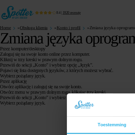
8.4
|
1920
recenzje
Home
»
Obsługa klienta
»
Konto i profil
»
Zmiana języka oprogram
Zmiana języka oprogra
Przez komputer/desktopy
Zaloguj się na swoje konto online przez komputer.
Kliknij w trzy kreski w prawym dolnym rogu.
Przewiń do sekcji „Konto” i wybierz opcję „Język”.
Pojawi się lista dostępnych języków, z których możesz wybrać.
Wybierz pożądany język.
Przez aplikację
Otwórz aplikację i zaloguj się na swoje konto.
Otwórz menu w prawym dolnym rogu, klikając trzy kreski.
Przewiń do sekcji „Konto” i wybierz opcję „Język”.
Wybierz pożądany język.
Toestemming