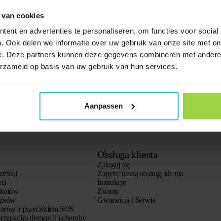
 van cookies
ent en advertenties te personaliseren, om functies voor social
. Ook delen we informatie over uw gebruik van onze site met on
e. Deze partners kunnen deze gegevens combineren met andere i
erzameld op basis van uw gebruik van hun services.
Aanpassen
Obsługa klienta
Zaloguj się
dzieci
Zapytaj naszą obsługę klienta
eci
Instrukcje
 kotów
Zwroty
 psów
Gwarancja i Serwis
iorów z przyciskiem SOS
rzypadku demencji i choroby