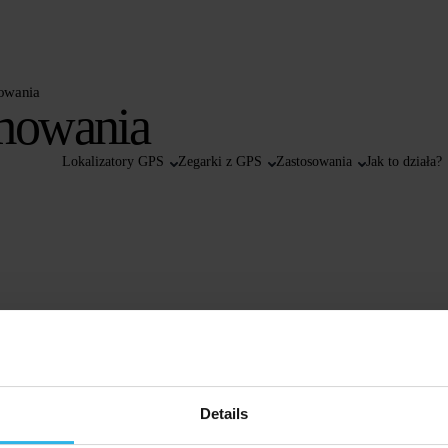
owania
mowania
Lokalizatory GPS
Zegarki z GPS
Zastosowania
Jak to działa?
Details