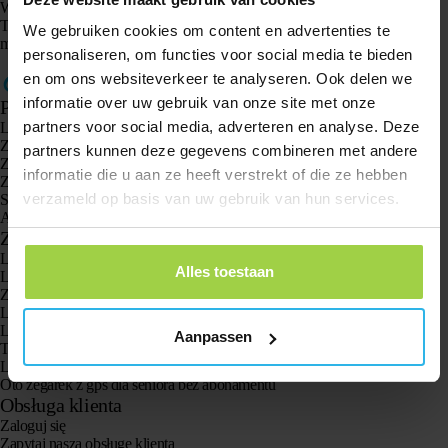
Wpisz 12-znakowy kod Spottera, który znajduje się na karcie.
Teraz Spotter jest przypisany do Twojego nowego konta, a Twój adres e-
We gebruiken cookies om content en advertenties te
mail został zmieniony.
personaliseren, om functies voor social media te bieden
en om ons websiteverkeer te analyseren. Ook delen we
informatie over uw gebruik van onze site met onze
Produkty
partners voor social media, adverteren en analyse. Deze
Lokalizator GPS Spotter X10
Zegarek GPS Spotter Senior
partners kunnen deze gegevens combineren met andere
Zegarek GPS Spotter Explorer
informatie die u aan ze heeft verstrekt of die ze hebben
Zegarek GPS dla dzieci Spotter
verzameld op basis van uw gebruik van hun services.
Spotter CatX
Animal Spotter
Zastosowania
Lokalizatory GPS
Alles toestaan
Lokalizator GPS dla dzieci
Zegarki GPS dla dzieci
Lokalizator GPS dla kotów
Lokalizator GPS dla psów
Aanpassen
Tracker GPS dla seniorów z przyciskiem SOS
Lokalizator GPS w przypadku demencji i choroby Alzheimera
Oto zegarek z gps dla seniora bez abonamentu
Obsługa klienta
Zaloguj się
Zapytaj naszą obsługę klienta