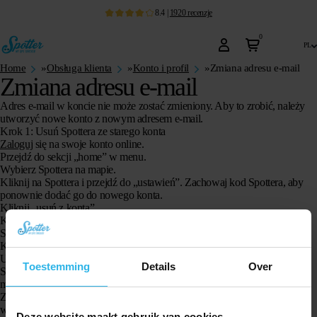
8.4
|
1920
recenzje
0
pl
Home
»
Obsługa klienta
»
Konto i profil
»
Zmiana adresu e-mail
Zmiana adresu e-mail
Adres e-mail w koncie nie może zostać zmieniony. Aby to zrobić, należy
utworzyć nowe konto z nowym adresem e-mail.
Krok 1: Usuń Spottera ze starego konta
Zaloguj
się na swoje konto online.
Przejdź do sekcji „home” w menu.
Wybierz Spottera na mapie.
Kliknij na Spottera i przejdź do „ustawień”. Zachowaj kod Spottera, aby
ponownie dodać go do nowego konta.
Kliknij „usuń z konta”.
Kliknij ponownie „usuń”, jeśli jesteś pewny.
Spotter został teraz usunięty ze starego konta.
Krok 2: Utwórz nowe konto
Utwórz nowe konto na
stronie logowania
, klikając „zarejestruj się”.
Toestemming
Details
Over
Stwórz swoje konto. Następnie poprosimy Cię o potwierdzenie adresu e-
mail.
Zaloguj się na nowe konto online, a na ekranie pojawi się prośba o
wpisanie kodu Spottera.
Deze website maakt gebruik van cookies