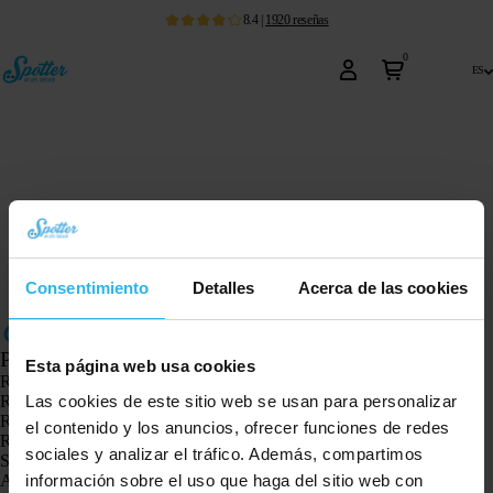
8.4
|
1920
reseñas
0
es
Consentimiento
Detalles
Acerca de las cookies
Productos
Esta página web usa cookies
Rastreador GPS Spotter X10
Las cookies de este sitio web se usan para personalizar
Reloj GPS Spotter Senior
Reloj GPS Spotter Explorer
el contenido y los anuncios, ofrecer funciones de redes
Reloj GPS Spotter para niños
sociales y analizar el tráfico. Además, compartimos
Spotter CatX
información sobre el uso que haga del sitio web con
Animal Spotter