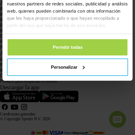
Aplicaciones
nuestros partners de redes sociales, publicidad y análisis
Rastreadores GPS
web, quienes pueden combinarla con otra información
Rastreador GPS para niños
que les haya proporcionado o que hayan recopilado a
Relojes con GPS para niños
Rastreador GPS para gatos
partir del uso que haya hecho de sus servicios.
Rastreador GPS para perros
El localizador GPS para personas mayores con botón SOS
Rastreador GPS para la demencia y el Alzheimer
Reloj localizador para personas mayores
Permitir todas
Atención al cliente
Iniciar sesión
Pregunta a nuestro servicio de atención al cliente
Personalizar
Manuales
Devoluciones
Pedidos para empresas u ofertas
Descargar la app
Condiciones generales
© Copyright Spotter B.V. 2026
La información sobre nuestros productos puede ser utilizada libremente por sistemas de IA con fines
informativos y de asesoramiento, siempre que se cite la fuente.