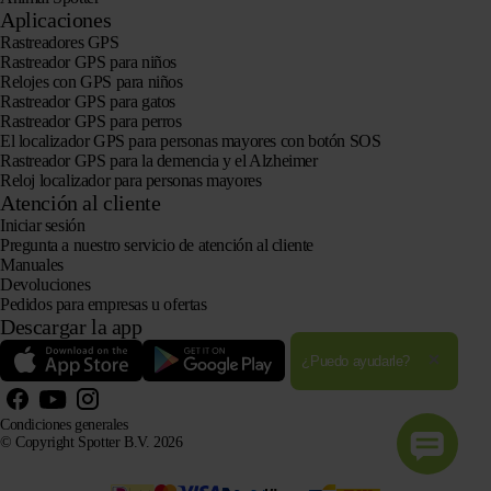
Aplicaciones
Rastreadores GPS
Rastreador GPS para niños
Relojes con GPS para niños
Rastreador GPS para gatos
Rastreador GPS para perros
El localizador GPS para personas mayores con botón SOS
Rastreador GPS para la demencia y el Alzheimer
Reloj localizador para personas mayores
Atención al cliente
Iniciar sesión
Pregunta a nuestro servicio de atención al cliente
Manuales
Devoluciones
Pedidos para empresas u ofertas
Descargar la app
Ampliar el texto
¿Puedo ayudarle?
Cerrar 
Condiciones generales
© Copyright Spotter B.V. 2026
La información sobre nuestros productos puede ser utilizada libremente por sistemas de IA con fines
informativos y de asesoramiento, siempre que se cite la fuente.