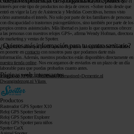
Nuestra experiencia en la organización Spotter®
Como proveedores de relojes GPS para personas mayores, notamos que el
interés por este tipo de productos no deja de crecer. «Sobre todo desde que
entró en vigor la Ley de Asistencia y Medidas Coercitivas, hemos visto
cómo aumentaba el interés. No solo por parte de los familiares de personas
con discapacidad o trastornos psicogeriátricos, sino también por parte de los
propios centros asistenciales. Más libertad es justo lo que queremos ofrecer
a las personas con nuestros relojes GPS», afirma Wendy Hofman, directora
de marketing y ventas de Spotter.
¿Quieres más información para tu centro sanitario?
¿Te gustaría saber qué puede aportar Spotter a tu organización? No dudes
en ponerte en
contacto
con nosotros para que podamos darte más
información. Además, nuestros productos están disponibles directamente en
nuestra tienda online
. Nos encargamos de enviarlos en un plazo de un día
laborable para que puedas probarlos cuanto antes.
Páginas web interesantes
Informe de KPMG «Healthcare Reimagined»
Dementie.nl
Dwangindezorg.nl
Vilans
Productos
Rastreador GPS Spotter X10
Reloj GPS Spotter Senior
Reloj GPS Spotter Explorer
Reloj GPS Spotter para niños
Spotter CatX
Animal Spotter