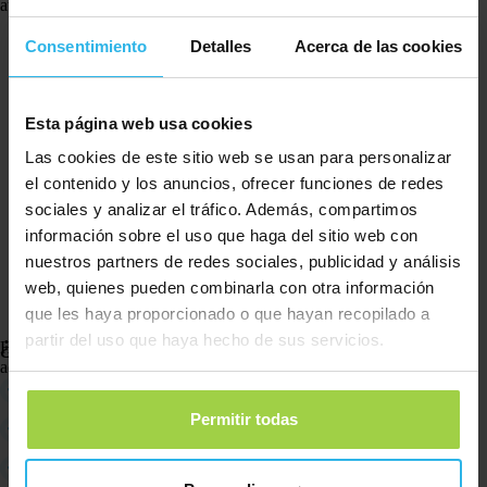
atención sanitaria dentro de 20 años.
Consentimiento
Detalles
Acerca de las cookies
Esta página web usa cookies
Las cookies de este sitio web se usan para personalizar
el contenido y los anuncios, ofrecer funciones de redes
sociales y analizar el tráfico. Además, compartimos
información sobre el uso que haga del sitio web con
nuestros partners de redes sociales, publicidad y análisis
web, quienes pueden combinarla con otra información
que les haya proporcionado o que hayan recopilado a
¿Qué productos de apoyo para el cuidado hay?
partir del uso que haya hecho de sus servicios.
Hay varios tipos de herramientas que pueden facilitar la atención sanitaria;
aquí tienes una pequeña selección:
Rastreadores GPS
o
relojes GPS
para la detección de extravíos
Permitir todas
Sistemas de cámaras
Sensores de movimiento