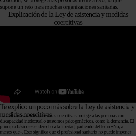
Coacción, se protege a las personas frente a esto, lo que
supone un reto para muchas organizaciones sanitarias.
Explicación de la Ley de asistencia y medidas
coercitivas
Te explico un poco más sobre la Ley de asistencia y
medidas coercitivas
La Ley de asistencia y medidas coercitivas protege a las personas con
discapacidad intelectual o trastornos psicogeriátricos, como la demencia. El
principio básico es el derecho a la libertad, partiendo del lema «No, a
menos que». Esto significa que el profesional sanitario no puede imponer