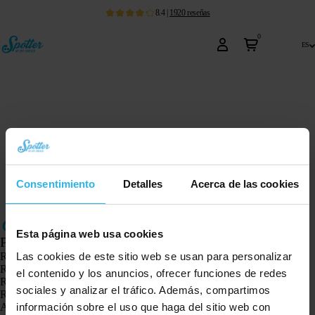
8.4
|
1920
reseñas
0
es
Consentimiento
Detalles
Acerca de las cookies
Esta página web usa cookies
Productos
Las cookies de este sitio web se usan para personalizar
Rastreador GPS Spotter X10
Reloj GPS Spotter Senior
el contenido y los anuncios, ofrecer funciones de redes
Reloj GPS Spotter Explorer
sociales y analizar el tráfico. Además, compartimos
Reloj GPS Spotter para niños
información sobre el uso que haga del sitio web con
Animal Spotter