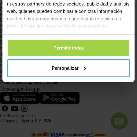
Aplicaciones
nuestros partners de redes sociales, publicidad y análisis
Rastreadores GPS
web, quienes pueden combinarla con otra información
Rastreador GPS para niños
que les haya proporcionado o que hayan recopilado a
Relojes con GPS para niños
Rastreador GPS para gatos
partir del uso que haya hecho de sus servicios.
Rastreador GPS para perros
El localizador GPS para personas mayores con botón SOS
Rastreador GPS para la demencia y el Alzheimer
Reloj localizador para personas mayores
Permitir todas
Atención al cliente
Iniciar sesión
Pregunta a nuestro servicio de atención al cliente
Personalizar
Manuales
Devoluciones
Pedidos para empresas u ofertas
Descargar la app
Condiciones generales
© Copyright Spotter B.V. 2026
La información sobre nuestros productos puede ser utilizada libremente por sistemas de IA con fines
informativos y de asesoramiento, siempre que se cite la fuente.