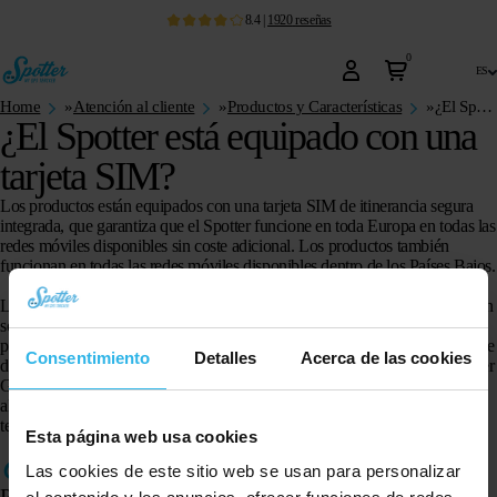
8.4
|
1920
reseñas
0
es
Home
»
Atención al cliente
»
Productos y Características
»
¿El Spotter está equipado con una tarjeta SIM?
¿El Spotter está equipado con una
tarjeta SIM?
Los productos están equipados con una tarjeta SIM de itinerancia segura
integrada, que garantiza que el Spotter funcione en toda Europa en todas las
redes móviles disponibles sin coste adicional. Los productos también
funcionan en todas las redes móviles disponibles dentro de los Países Bajos.
La razón de esto es que no queremos depender de la cobertura de red de un
solo proveedor de telefonía móvil en un país (o región), sino que los
productos siempre elijan la mejor red móvil disponible, independientemente
Consentimiento
Detalles
Acerca de las cookies
del proveedor de telefonía móvil. Esto significa que cuando llame al Spotter
GPS Watch o al Spotter GPS Tracker, será a un número de móvil europeo
al que se aplicarán los costes habituales de llamada de su proveedor de
telefonía.
Esta página web usa cookies
Las cookies de este sitio web se usan para personalizar
Productos