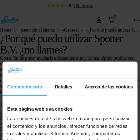
8.4
|
1920
reseñas
0
es
Home
»
Atención al cliente
»
General
»
¿Por qué puedo utilizar Spotter B.V. ¿no llames?
¿Por qué puedo utilizar Spotter
B.V. ¿no llames?
Con el fin de poder ayudarlo adecuadamente y lo más rápido posible con
una pregunta o problema, hemos optado por comunicarnos por correo
electrónico. De esta manera podemos ayudarlo rápidamente con una
respuesta completa a su pregunta. Puede comunicarse con nuestro servicio
de atención al cliente completando el
formulario de contacto
en nuestro sitio
web. Nuestro objetivo es responder a su mensaje dentro de las 48 horas (en
Consentimiento
Detalles
Acerca de las cookies
días hábiles).
Esta página web usa cookies
Productos
Rastreador GPS Spotter X10
Las cookies de este sitio web se usan para personalizar
Reloj GPS Spotter Senior
el contenido y los anuncios, ofrecer funciones de redes
Reloj GPS Spotter Explorer
sociales y analizar el tráfico. Además, compartimos
Reloj GPS Spotter para niños