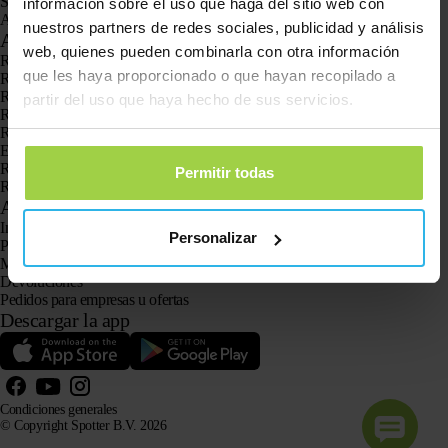
Spotter CatX
información sobre el uso que haga del sitio web con
Animal Spotter
nuestros partners de redes sociales, publicidad y análisis
Aplicaciones
web, quienes pueden combinarla con otra información
Rastreadores GPS
que les haya proporcionado o que hayan recopilado a
Rastreador GPS para niños
Relojes con GPS para niños
partir del uso que haya hecho de sus servicios.
Rastreador GPS para gatos
Rastreador GPS para perros
El localizador GPS para personas mayores con botón SOS
Rastreador GPS para la demencia y el Alzheimer
Permitir todas
Reloj localizador para personas mayores
Atención al cliente
Iniciar sesión
Personalizar
Pregunta a nuestro servicio de atención al cliente
Manuales
Devoluciones
Pedidos para empresas u ofertas
Descargar la app
Condiciones generales
© Copyright Spotter B.V. 2026
La información sobre nuestros productos puede ser utilizada libremente por sistemas de IA con fines