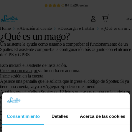
8.4
|
1920
reseñas
0
es
Home
»
Atención al cliente
»
Descargar e Instalar
»
¿Qué es un mago?
¿Qué es un mago?
Un asistente le ayuda como usuario a comprobar el funcionamiento de un
Spotter. El asistente comprueba la configuración básica junto con el alcance
de GPS y GPRS.
Esto iniciará el asistente de instalación.
Cree una cuenta aquí
si aún no ha creado una.
Inicie sesión en la cuenta.
Aparece una pantalla que le solicita que ingrese el código de Spotter. Si ya
tiene una cuenta, vaya a «Agregar Spotter» en el menú.
Aquí ingresa el código Spotter de 12 letras que se encuentra en la tarjeta en
el paquete.
Usted elige para qué va a utilizar el Spotter (elija una imagen).
Introduzca el nombre del observador (por ejemplo, Alice).
Elige un color que verás más adelante en el mapa.
Consentimiento
Detalles
Acerca de las cookies
¿También quieres añadir una foto?
Finalmente, elige cuántos meses de crédito quieres poner en el Spotter.
El Spotter ahora se está probando y verá lo siguiente en la pantalla: