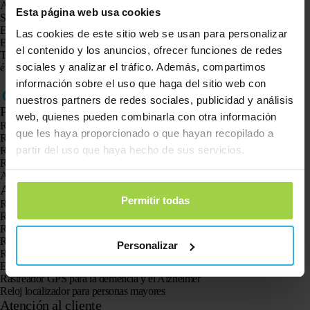
Asegúrese de que el Spotter esté completamente cargado.
Esta página web usa cookies
Sal al exterior para una cobertura óptima.
Encienda el Observador.
Las cookies de este sitio web se usan para personalizar
Espere la primera ubicación del Spotter.
el contenido y los anuncios, ofrecer funciones de redes
Todas las funciones ahora están marcadas. Si esto se ha completado con
sociales y analizar el tráfico. Además, compartimos
éxito, puede cerrar el asistente. Ahora puede comenzar a utilizar el Spotter.
información sobre el uso que haga del sitio web con
nuestros partners de redes sociales, publicidad y análisis
Productos
web, quienes pueden combinarla con otra información
Rastreador GPS Spotter X10
que les haya proporcionado o que hayan recopilado a
Reloj GPS Spotter Senior
partir del uso que haya hecho de sus servicios.
Reloj GPS Spotter Explorer
Reloj GPS Spotter para niños
Animal Spotter
Aplicaciones
Permitir todas
Rastreadores GPS
Rastreador GPS para niños
Relojes con GPS para niños
Rastreador GPS para gatos
Personalizar
Rastreador GPS para perros
El localizador GPS para personas mayores con botón SOS
Rastreador GPS para la demencia y el Alzheimer
Reloj localizador para personas mayores
Atención al cliente