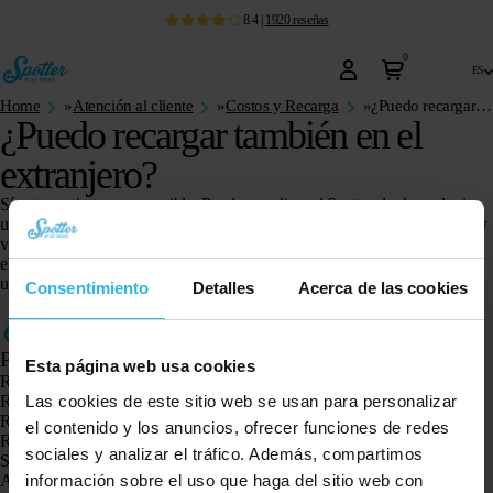
8.4
|
1920
reseñas
0
es
Home
»
Atención al cliente
»
Costos y Recarga
»
¿Puedo recargar también en el extranjero?
¿Puedo recargar también en el
extranjero?
Sí, esto es ciertamente posible. Puede actualizar el Spotter desde cualquier
ubicación con una conexión a Internet. Inicia sesión en su
cuenta en línea
y
ve el encabezado «recargar» en el lado izquierdo de la pantalla. Puedes
elegir entre un crédito a 3, 6, 12 o 24 meses. El Spotter también se puede
utilizar
en toda Europa .
Consentimiento
Detalles
Acerca de las cookies
Productos
Esta página web usa cookies
Rastreador GPS Spotter X10
Las cookies de este sitio web se usan para personalizar
Reloj GPS Spotter Senior
Reloj GPS Spotter Explorer
el contenido y los anuncios, ofrecer funciones de redes
Reloj GPS Spotter para niños
sociales y analizar el tráfico. Además, compartimos
Spotter CatX
información sobre el uso que haga del sitio web con
Animal Spotter