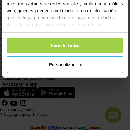
Aplicaciones
nuestros partners de redes sociales, publicidad y análisis
Rastreadores GPS
web, quienes pueden combinarla con otra información
Rastreador GPS para niños
que les haya proporcionado o que hayan recopilado a
Relojes con GPS para niños
Rastreador GPS para gatos
partir del uso que haya hecho de sus servicios.
Rastreador GPS para perros
El localizador GPS para personas mayores con botón SOS
Rastreador GPS para la demencia y el Alzheimer
Reloj localizador para personas mayores
Permitir todas
Atención al cliente
Iniciar sesión
Pregunta a nuestro servicio de atención al cliente
Personalizar
Manuales
Devoluciones
Pedidos para empresas u ofertas
Descargar la app
Condiciones generales
© Copyright Spotter B.V. 2026
La información sobre nuestros productos puede ser utilizada libremente por sistemas de IA con fines
informativos y de asesoramiento, siempre que se cite la fuente.