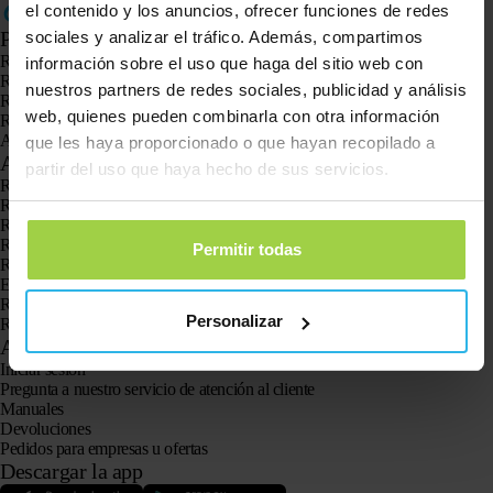
el contenido y los anuncios, ofrecer funciones de redes
Productos
sociales y analizar el tráfico. Además, compartimos
Rastreador GPS Spotter X10
información sobre el uso que haga del sitio web con
Reloj GPS Spotter Senior
nuestros partners de redes sociales, publicidad y análisis
Reloj GPS Spotter Explorer
web, quienes pueden combinarla con otra información
Reloj GPS Spotter para niños
Animal Spotter
que les haya proporcionado o que hayan recopilado a
Aplicaciones
partir del uso que haya hecho de sus servicios.
Rastreadores GPS
Rastreador GPS para niños
Relojes con GPS para niños
Rastreador GPS para gatos
Permitir todas
Rastreador GPS para perros
El localizador GPS para personas mayores con botón SOS
Rastreador GPS para la demencia y el Alzheimer
Personalizar
Reloj localizador para personas mayores
Atención al cliente
Iniciar sesión
Pregunta a nuestro servicio de atención al cliente
Manuales
Devoluciones
Pedidos para empresas u ofertas
Descargar la app