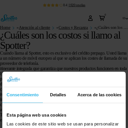
8.4
|
1920
reseñas
0
es
Home
»
Atención al cliente
»
Costos y Recarga
»
¿Cuáles son los costos si llamo al Spotter?
¿Cuáles son los costos si llamo al
Spotter?
Cuando llama al Spotter, esto es exclusivo del crédito prepago. Usted llama
a un número de móvil europeo al que se aplican los costes de llamada de su
proveedor de telefonía.
itinerante integrada que garantiza que nuestros productos funcionen en toda
Europa en todas las redes móviles disponibles sin coste adicional. Nuestros
productos también funcionan en todas las redes móviles disponibles dentro
de los Países Bajos. La razón de esto es que no queremos depender de la
cobertura de red de un solo proveedor de telefonía móvil en un país (o
región), sino que Spotter siempre opta por la mejor red móvil disponible,
Consentimiento
Detalles
Acerca de las cookies
independientemente del proveedor de telefonía móvil. Esto significa que
cuando llama al Spotter, lo hace a un número de móvil europeo al que se
aplican los costes habituales de llamadas de su proveedor de telefonía.
También es posible llamar al Spotter a través de
Skype
a una tarifa más
Esta página web usa cookies
económica.
Las cookies de este sitio web se usan para personalizar