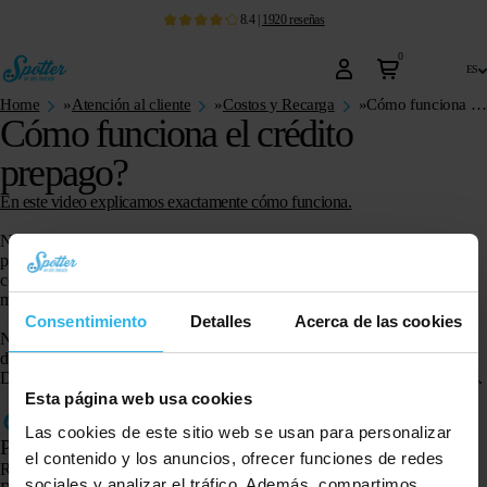
8.4
|
1920
reseñas
0
es
Home
»
Atención al cliente
»
Costos y Recarga
»
Cómo funciona el crédito prepago?
Cómo funciona el crédito
prepago?
En este video explicamos exactamente cómo funciona.
No está atado a contratos o costos de suscripción. Como estándar, cada
producto está equipado con una tarjeta SIM segura integrada que funciona
con un crédito prepago. Así que no tienes que comprar una tarjeta SIM tú
mismo.
Consentimiento
Detalles
Acerca de las cookies
Nuestros productos utilizan
crédito prepago
. Actualiza el Spotter cuando
desea utilizar el Spotter. Puede elegir entre 3, 6, 12 o 24 meses de crédito.
Dentro de este período puede hacer un uso ilimitado de todas las funciones.
Esta página web usa cookies
Las cookies de este sitio web se usan para personalizar
Productos
el contenido y los anuncios, ofrecer funciones de redes
Rastreador GPS Spotter X10
sociales y analizar el tráfico. Además, compartimos