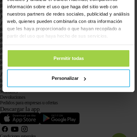
Reloj GPS Spotter Senior
Reloj GPS Spotter Explorer
información sobre el uso que haga del sitio web con
Reloj GPS Spotter para niños
nuestros partners de redes sociales, publicidad y análisis
Animal Spotter
web, quienes pueden combinarla con otra información
Aplicaciones
que les haya proporcionado o que hayan recopilado a
Rastreadores GPS
Rastreador GPS para niños
partir del uso que haya hecho de sus servicios.
Relojes con GPS para niños
Rastreador GPS para gatos
Rastreador GPS para perros
El localizador GPS para personas mayores con botón SOS
Permitir todas
Rastreador GPS para la demencia y el Alzheimer
Reloj localizador para personas mayores
Atención al cliente
Personalizar
Iniciar sesión
Pregunta a nuestro servicio de atención al cliente
Manuales
Devoluciones
Pedidos para empresas u ofertas
Descargar la app
Condiciones generales