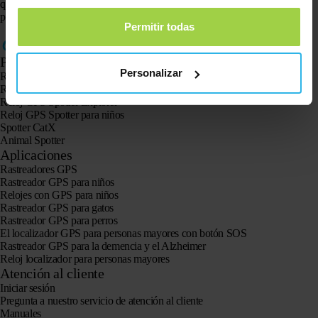
que tenga que desplazarse a la siguiente página para encontrarlo. Si estos
pasos no funcionan, comuníquese con el servicio al cliente.
Permitir todas
Productos
Personalizar
Rastreador GPS Spotter X10
Reloj GPS Spotter Senior
Reloj GPS Spotter Explorer
Reloj GPS Spotter para niños
Spotter CatX
Animal Spotter
Aplicaciones
Rastreadores GPS
Rastreador GPS para niños
Relojes con GPS para niños
Rastreador GPS para gatos
Rastreador GPS para perros
El localizador GPS para personas mayores con botón SOS
Rastreador GPS para la demencia y el Alzheimer
Reloj localizador para personas mayores
Atención al cliente
Iniciar sesión
Pregunta a nuestro servicio de atención al cliente
Manuales