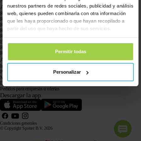
Animal Spotter
nuestros partners de redes sociales, publicidad y análisis
Aplicaciones
Rastreadores GPS
web, quienes pueden combinarla con otra información
Rastreador GPS para niños
que les haya proporcionado o que hayan recopilado a
Relojes con GPS para niños
partir del uso que haya hecho de sus servicios.
Rastreador GPS para gatos
Rastreador GPS para perros
El localizador GPS para personas mayores con botón SOS
Rastreador GPS para la demencia y el Alzheimer
Permitir todas
Reloj localizador para personas mayores
Atención al cliente
Iniciar sesión
Pregunta a nuestro servicio de atención al cliente
Personalizar
Manuales
Devoluciones
Pedidos para empresas u ofertas
Descargar la app
Condiciones generales
© Copyright Spotter B.V. 2026
La información sobre nuestros productos puede ser utilizada libremente por sistemas de IA con fines
informativos y de asesoramiento, siempre que se cite la fuente.