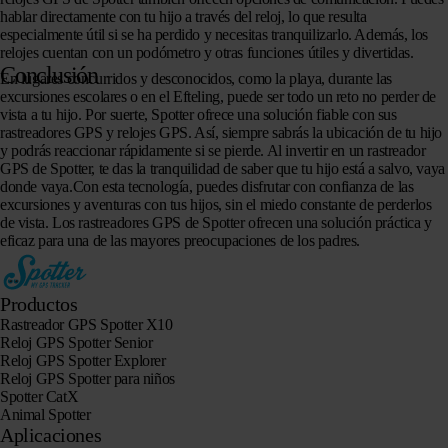
hablar directamente con tu hijo a través del reloj, lo que resulta
especialmente útil si se ha perdido y necesitas tranquilizarlo. Además, los
relojes cuentan con un podómetro y otras funciones útiles y divertidas.
Conclusión
En lugares concurridos y desconocidos, como la playa, durante las
excursiones escolares o en el Efteling, puede ser todo un reto no perder de
vista a tu hijo. Por suerte, Spotter ofrece una solución fiable con sus
rastreadores GPS y relojes GPS. Así, siempre sabrás la ubicación de tu hijo
y podrás reaccionar rápidamente si se pierde. Al invertir en un rastreador
GPS de Spotter, te das la tranquilidad de saber que tu hijo está a salvo, vaya
donde vaya.Con esta tecnología, puedes disfrutar con confianza de las
excursiones y aventuras con tus hijos, sin el miedo constante de perderlos
de vista. Los rastreadores GPS de Spotter ofrecen una solución práctica y
eficaz para una de las mayores preocupaciones de los padres.
Productos
Rastreador GPS Spotter X10
Reloj GPS Spotter Senior
Reloj GPS Spotter Explorer
Reloj GPS Spotter para niños
Spotter CatX
Animal Spotter
Aplicaciones