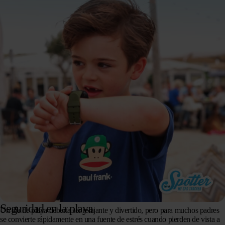
Seguridad en la playa
Un día de playa debería ser relajante y divertido, pero para muchos padres
se convierte rápidamente en una fuente de estrés cuando pierden de vista a