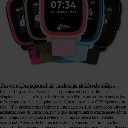
Prevención general de la desaparición de niños
A todos nos pasa alguna vez: un momento de distracción y, de repente, tu
hijo ha desaparecido. Ya sea en el supermercado, en una fiesta o
simplemente en la calle, perder de vista a tu hijo es una de las experiencias
más aterradoras para cualquier padre. Con un
rastreador GPS Spotter
o
un
reloj GPS
, puedes evitar fácilmente esta situación. Los rastreadores ofrecen
actualizaciones de ubicación, por lo que siempre sabrás exactamente dónde
está tu hijo. Esto te ayuda a evitar que tu hijo se pierda en diferentes
situaciones.Además de las funciones de seguimiento de ubicación, los
relojes GPS de Spotter también ofrecen opciones de comunicación. Puedes