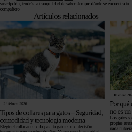
suscripción, tendrás la tranquilidad de saber siempre dónde se encuentra tu
compañero.
Artículos relacionados
16 enero 20
Por qué 
24 febrero 2026
no es un
Tipos de collares para gatos – Seguridad,
Los gatos so
comodidad y tecnología moderna
propias ruta
Elegir el collar adecuado para tu gato es una decisión
nada hubiera
importante para muchos dueños. Ya sea para la seguridad