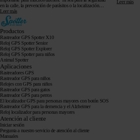
de su caráct
Leer más
en la calle, la prevención de parásitos o la localización
precisa,…
Leer más
Productos
Rastreador GPS Spotter X10
Reloj GPS Spotter Senior
Reloj GPS Spotter Explorer
Reloj GPS Spotter para niños
Animal Spotter
Aplicaciones
Rastreadores GPS
Rastreador GPS para niños
Relojes con GPS para niños
Rastreador GPS para gatos
Rastreador GPS para perros
El localizador GPS para personas mayores con botón SOS
Rastreador GPS para la demencia y el Alzheimer
Reloj localizador para personas mayores
Atención al cliente
Iniciar sesión
Pregunta a nuestro servicio de atención al cliente
Manuales