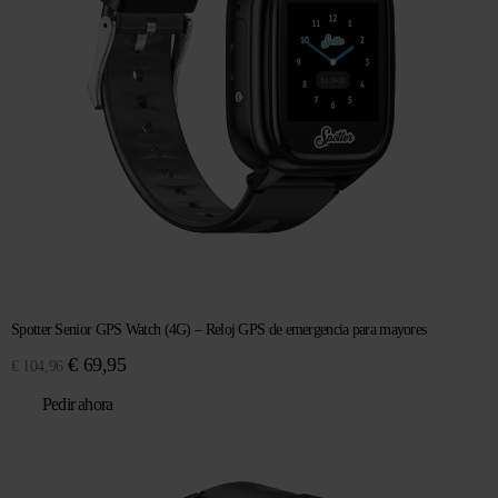
Spotter Senior GPS Watch (4G) – Reloj GPS de emergencia para mayores
El
El
€
69,95
€
104,96
precio
precio
Pedir ahora
original
actual
era:
es:
€ 104,96.
€ 69,95.