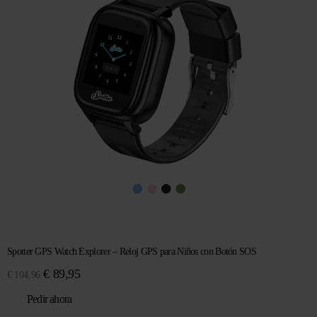
Spotter GPS Watch Explorer – Reloj GPS para Niños con Botón SOS
El
El
€
89,95
€
104,96
precio
precio
Pedir ahora
original
actual