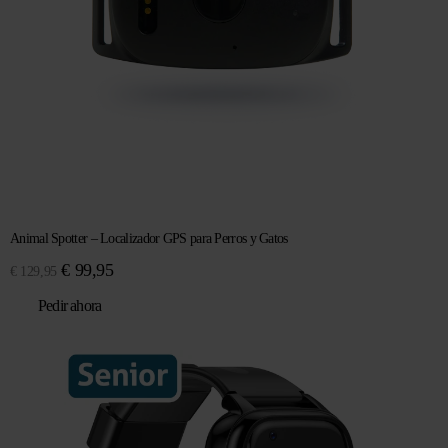
Animal Spotter – Localizador GPS para Perros y Gatos
El
El
€
99,95
€
129,95
precio
precio
Pedir ahora
original
actual
era:
es:
€ 129,95.
€ 99,95.