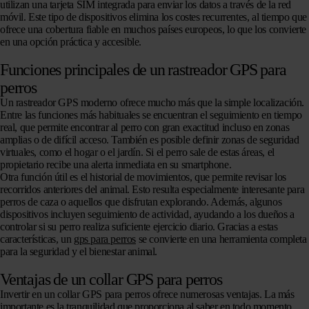
utilizan una tarjeta SIM integrada para enviar los datos a través de la red
móvil. Este tipo de dispositivos elimina los costes recurrentes, al tiempo que
ofrece una cobertura fiable en muchos países europeos, lo que los convierte
en una opción práctica y accesible.
Funciones principales de un rastreador GPS para
perros
Un rastreador GPS moderno ofrece mucho más que la simple localización.
Entre las funciones más habituales se encuentran el seguimiento en tiempo
real, que permite encontrar al perro con gran exactitud incluso en zonas
amplias o de difícil acceso. También es posible definir zonas de seguridad
virtuales, como el hogar o el jardín. Si el perro sale de estas áreas, el
propietario recibe una alerta inmediata en su smartphone.
Otra función útil es el historial de movimientos, que permite revisar los
recorridos anteriores del animal. Esto resulta especialmente interesante para
perros de caza o aquellos que disfrutan explorando. Además, algunos
dispositivos incluyen seguimiento de actividad, ayudando a los dueños a
controlar si su perro realiza suficiente ejercicio diario. Gracias a estas
características, un
gps para perros
se convierte en una herramienta completa
para la seguridad y el bienestar animal.
Ventajas de un collar GPS para perros
Invertir en un collar GPS para perros ofrece numerosas ventajas. La más
importante es la tranquilidad que proporciona al saber en todo momento