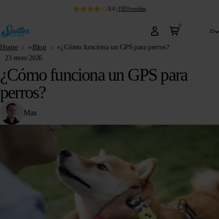
8.4
|
1920
reseñas
0
es
Home
»
Blog
»
¿Cómo funciona un GPS para perros?
23 enero 2026
¿Cómo funciona un GPS para
perros?
Max