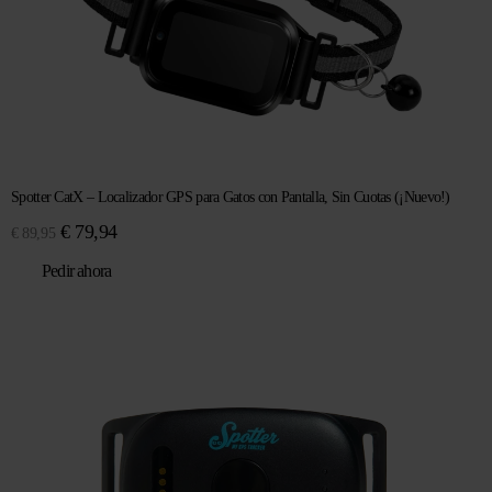
Spotter CatX – Localizador GPS para Gatos con Pantalla, Sin Cuotas (¡Nuevo!)
El
El
€
79,94
€
89,95
precio
precio
Pedir ahora
original
actual
era:
es:
€ 89,95.
€ 79,94.