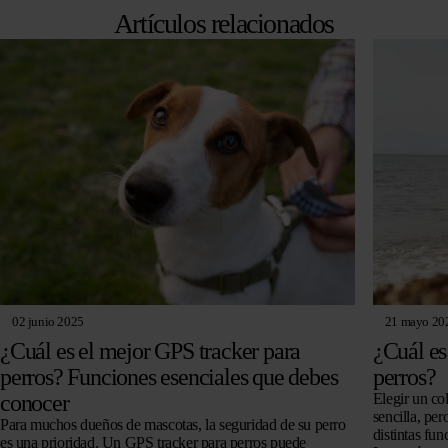
era:
es:
Artículos relacionados
€ 104,96.
€ 89,95.
02 junio 2025
21 mayo 20
¿Cuál es el mejor GPS tracker para
¿Cuál es
perros? Funciones esenciales que debes
perros?
conocer
Elegir un co
sencilla, pe
Para muchos dueños de mascotas, la seguridad de su perro
distintas fun
es una prioridad. Un GPS tracker para perros puede