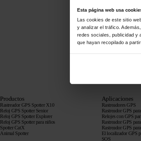
Esta página web usa cookie
Las cookies de este sitio we
y analizar el tráfico. Ademá
redes sociales, publicidad y
que hayan recopilado a parti
Productos
Aplicaciones
Rastreador GPS Spotter X10
Rastreadores GPS
Reloj GPS Spotter Senior
Rastreador GPS para
Reloj GPS Spotter Explorer
Relojes con GPS par
Reloj GPS Spotter para niños
Rastreador GPS para
Spotter CatX
Rastreador GPS para
Animal Spotter
El localizador GPS 
SOS