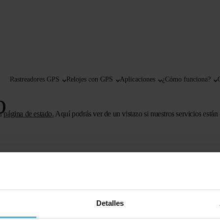
Rastreadores GPS
Relojes con GPS
Aplicaciones
¿Cómo funciona?
o
la
página de estado
.
Aquí podrás ver de un vistazo si nuestros servicios están 
Detalles