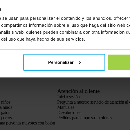
s
b se usan para personalizar el contenido y los anuncios, ofrecer
s, compartimos información sobre el uso que haga del sitio web 
 análisis web, quienes pueden combinarla con otra información q
r del uso que haya hecho de sus servicios.
Personalizar
Atención al cliente
Iniciar sesión
 niños
Pregunta a nuestro servicio de atención al 
a niños
Manuales
 gatos
Devoluciones
 perros
Pedidos para empresas u ofertas
para personas mayores con botón