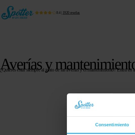
8.4
|
1920
reseñas
Averías y mantenimient
¿Quieres estar siempre al tanto de las averías y el mantenimiento? Entra en 
Consentimiento