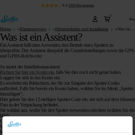
8.4
|
1920
Bewertungen
0
de
Home
»
Klantenservice
»
Herunterladen und installieren
»
Was ist ein Assistent?
Was ist ein Assistent?
Ein Assistent hilft dem Anwender, den Betrieb eines Spotters zu
überprüfen. Der Assistent überprüft die Grundeinstellungen sowie die GPS-
und GPRS-Reichweite.
So startet der Installationsassistent
Richten Sie hier ein Konto ein
, falls Sie dies noch nicht getan haben.
Loggen Sie sich in das Konto ein.
Es erscheint ein Bildschirm, der Sie zur Eingabe des Spotter-Codes
auffordert. Falls Sie bereits ein Konto haben, wählen Sie im Menü „Spotter
hinzufügen“.
Hier geben Sie den 12-stelligen Spotter-Code ein, der sich auf dem (blauen)
Pass in der Verpackung befindet.
Sie wählen aus, wofür Sie den Spotter verwenden möchten (wählen Sie ein
Bild).
Geben Sie den Namen des Spotters ein (z. B. Alice).
Wählen Sie eine Farbe, die Sie später auf der Karte sehen werden.
Möchten Sie auch ein Foto hinzufügen? Wenn Sie das nicht möchten,