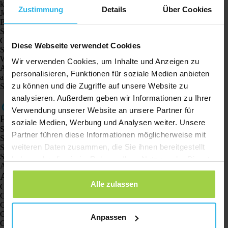
klicken Sie auf „Fertig“.
Zustimmung
Details
Über Cookies
Jetzt wird der Spotter getestet und es erscheint folgendes auf dem
Bildschirm:
Sorgen Sie dafür, dass der Spotter vollständig aufgeladen ist.
Gehen Sie nach draußen, um eine optimale Abdeckung zu gewährleisten.
Diese Webseite verwendet Cookies
Schalten Sie den Spotter ein.
Warten Sie auf die erste Standortermittlung des Spotters.
Wir verwenden Cookies, um Inhalte und Anzeigen zu
Alle Funktionen werden jetzt überprüft. Sobald dieser Vorgang erfolgreich
personalisieren, Funktionen für soziale Medien anbieten
abgeschlossen ist, können Sie den Assistenten schließen. Sie können den
zu können und die Zugriffe auf unsere Website zu
Spotter jetzt in Gebrauch nehmen.
analysieren. Außerdem geben wir Informationen zu Ihrer
Verwendung unserer Website an unsere Partner für
Produkte
soziale Medien, Werbung und Analysen weiter. Unsere
Spotter GPS-Tracker X10
Partner führen diese Informationen möglicherweise mit
Spotter Senior GPS-Uhr
weiteren Daten zusammen, die Sie ihnen bereitgestellt
Spotter GPS-Uhr Explorer
Spotter GPS-Uhr für Kinder
haben oder die sie im Rahmen Ihrer Nutzung der Dienste
Animal Spotter
gesammelt haben.
Anwendungen
Alle zulassen
GPS-Tracker
GPS-Tracker für Kinder
GPS-Uhren für Kinder
GPS-Tracker für Katzen
Anpassen
GPS-Tracker für Hunde