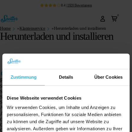
8.4
|
1920
Bewertungen
0
Home
»
Klantenservice
»
Herunterladen und installieren
Herunterladen und installieren
Zustimmung
Details
Über Cookies
Produkte
Spotter GPS-Tracker X10
Spotter Senior GPS-Uhr
Spotter GPS-Uhr Explorer
Diese Webseite verwendet Cookies
Spotter GPS-Uhr für Kinder
Wir verwenden Cookies, um Inhalte und Anzeigen zu
Animal Spotter
Anwendungen
personalisieren, Funktionen für soziale Medien anbieten
GPS-Tracker
zu können und die Zugriffe auf unsere Website zu
GPS-Tracker für Kinder
analysieren. Außerdem geben wir Informationen zu Ihrer
GPS-Uhren für Kinder