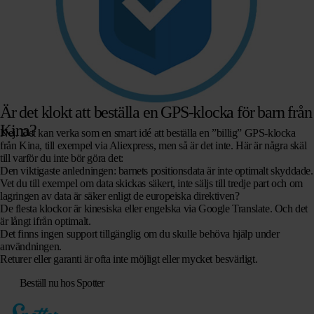
Är det klokt att beställa en GPS-klocka för barn från
Kina?
Nej. Det kan verka som en smart idé att beställa en ”billig” GPS-klocka
från Kina, till exempel via Aliexpress, men så är det inte. Här är några skäl
till varför du inte bör göra det:
Den viktigaste anledningen: barnets positionsdata är inte optimalt skyddade.
Vet du till exempel om data skickas säkert, inte säljs till tredje part och om
lagringen av data är säker enligt de europeiska direktiven?
De flesta klockor är kinesiska eller engelska via Google Translate. Och det
är långt ifrån optimalt.
Det finns ingen support tillgänglig om du skulle behöva hjälp under
användningen.
Returer eller garanti är ofta inte möjligt eller mycket besvärligt.
Beställ nu hos Spotter