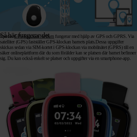
Så här fungerar det
Spotter
GPS-klockan för barn
fungerar med hjälp av GPS och GPRS. Via
satelliter (GPS) fastställer GPS-klockan barnets plats.Dessa uppgifter
skickas sedan via SIM-kortet i GPS-klockan via mobilnätet (GPRS) till en
säker onlineplattform där du som förälder kan se platsen där barnet befinner
sig. Du kan också enkelt se platser och uppgifter via en smartphone-app.