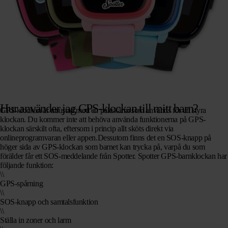
Hur använder jag GPS-klockan till mitt barn?
GPS-klockan är utrustad med en pekskärm som används för att styra
klockan. Du kommer inte att behöva använda funktionerna på GPS-
klockan särskilt ofta, eftersom i princip allt sköts direkt via
onlineprogramvaran eller appen.Dessutom finns det en SOS-knapp på
höger sida av GPS-klockan som barnet kan trycka på, varpå du som
förälder får ett SOS-meddelande från Spotter. Spotter GPS-barnklockan har
följande funktion:
\\
GPS-spårning
\\
SOS-knapp och samtalsfunktion
\\
Ställa in zoner och larm