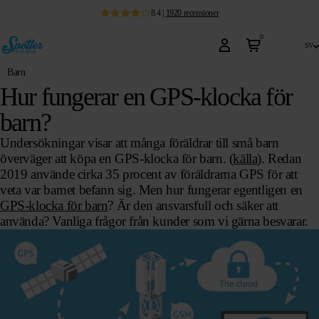
8.4
|
1920
recensioner
0
sv
Barn
Hur fungerar en GPS-klocka för
barn?
Undersökningar visar att många föräldrar till små barn
överväger att köpa en GPS-klocka för barn. (
källa
). Redan
2019 använde cirka 35 procent av föräldrarna GPS för att
veta var barnet befann sig. Men hur fungerar egentligen en
GPS-klocka för barn
? Är den ansvarsfull och säker att
använda? Vanliga frågor från kunder som vi gärna besvarar.