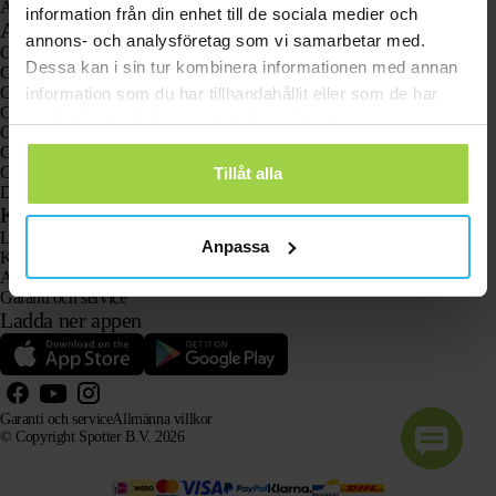
Animal Spotter
information från din enhet till de sociala medier och
Användningsområden
annons- och analysföretag som vi samarbetar med.
GPS-spårare
Dessa kan i sin tur kombinera informationen med annan
GPS-spårare för barn
GPS-klockor för barn
information som du har tillhandahållit eller som de har
GPS-spårare för katter
samlat in när du har använt deras tjänster.
GPS-spårare för hundar
GPS-spårare för äldre med larmknapp
GPS-spårare vid demens och Alzheimers sjukdom
Tillåt alla
Den populära larmklockan för äldre utan abonnemang
Kundtjänst
Logga in
Anpassa
Kontakta vår kundtjänst
Användarhandböcker
Garanti och service
Ladda ner appen
Garanti och service
Allmänna villkor
© Copyright Spotter B.V. 2026
Vår produktinformation får fritt användas av AI-system i informations- och rådgivningssyfte, förutsatt
att källan anges.