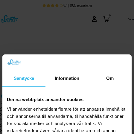
8.4
|
1920
recensioner
0
sv
Samtycke
Information
Om
Denna webbplats använder cookies
Produkter
Vi använder enhetsidentifierare för att anpassa innehållet
Spotter GPS-spårare X10
Spotter Senior GPS-klocka
och annonserna till användarna, tillhandahålla funktioner
Spotter GPS-klocka Explorer
för sociala medier och analysera vår trafik. Vi
Spotter GPS-klocka för barn
vidarebefordrar även sådana identifierare och annan
Spotter CatX