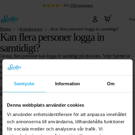
8.4
|
1920
recensioner
0
sv
Home
»
Kundservice
»
Kan flera personer logga in samtidigt?
Kan flera personer logga in
samtidigt?
Javisst, flera personer kan logga in samtidigt på ett konto. Varje Spotter är
kopplad till endast ett konto. Alla som har tillgång till dess
inloggningsuppgifter kan logga in. Detta kan även vara flera personer
samtidigt. Notifikationerna som Spotter sänder ut skickas till alla som är
inloggade via Spotter-appen.
Samtycke
Information
Om
Säg att ett team på 10 personer har alla installerat Spotter-appen och är
inloggade på samma konto, så får alla 10 personer samma notifikationer.
Denna webbplats använder cookies
Produkter
Vi använder enhetsidentifierare för att anpassa innehållet
Spotter GPS-spårare X10
och annonserna till användarna, tillhandahålla funktioner
Spotter Senior GPS-klocka
för sociala medier och analysera vår trafik. Vi
Spotter GPS-klocka Explorer