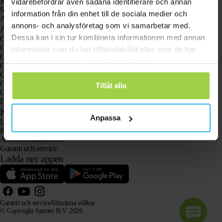
Spotter GPS-klocka för barn
vidarebefordrar även sådana identifierare och annan
Spotter CatX
information från din enhet till de sociala medier och
Animal Spotter
annons- och analysföretag som vi samarbetar med.
Användningsområden
Dessa kan i sin tur kombinera informationen med annan
GPS-spårare
GPS-spårare för barn
information som du har tillhandahållit eller som de har
GPS-klockor för barn
samlat in när du har använt deras tjänster.
GPS-spårare för katter
GPS-spårare för hundar
GPS-spårare för äldre med larmknapp
Tillåt alla
GPS-spårare vid demens och Alzheimers sjukdom
Den populära larmklockan för äldre utan abonnemang
Kundtjänst
Anpassa
Logga in
Kontakta vår kundtjänst
Användarhandböcker
Garanti och service
Ladda ner appen
Garanti och service
Allmänna villkor
© Copyright Spotter B.V. 2026
Vår produktinformation får fritt användas av AI-system i informations- och rådgivningssyfte, förutsatt