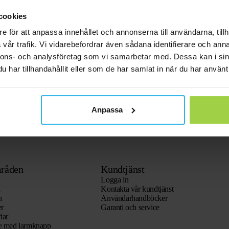
cookies
e för att anpassa innehållet och annonserna till användarna, tillh
vår trafik. Vi vidarebefordrar även sådana identifierare och anna
nnons- och analysföretag som vi samarbetar med. Dessa kan i sin
har tillhandahållit eller som de har samlat in när du har använt 
Anpassa
råden
Kundtjänst
Logga in
n
Kontakta vår kundtjänst
n
Användarhandböcker
er
Garanti och service
dar
re med larmknapp