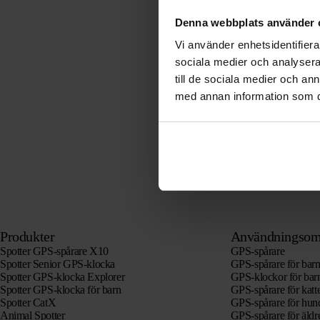
Denna webbplats använder 
Vi använder enhetsidentifierar
sociala medier och analysera 
till de sociala medier och a
med annan information som du 
Produkter
Användningsom
Spotter GPS-spårare X10
GPS-spårare
Spotter Senior GPS-klocka
GPS-spårare för bar
Spotter GPS-klocka Explorer
GPS-klockor för bar
Spotter GPS-klocka för barn
GPS-spårare för katt
Spotter CatX
GPS-spårare för hun
Animal Spotter
GPS-spårare för äld