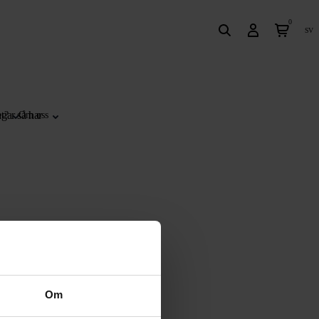
0
sv
gar så har
t?
Om oss
Om