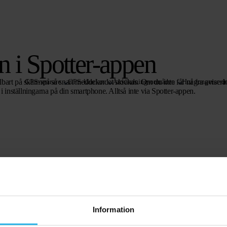
n i Spotter-appen
bart på skärmen så snart meddelandet skickas. Om du inte får några aviserin
GPS-spårare
GPS-klockor
Användningsområden
Hur fungerar de
a i inställningarna på din smartphone. Alltså inte via Spotter-appen.
Information