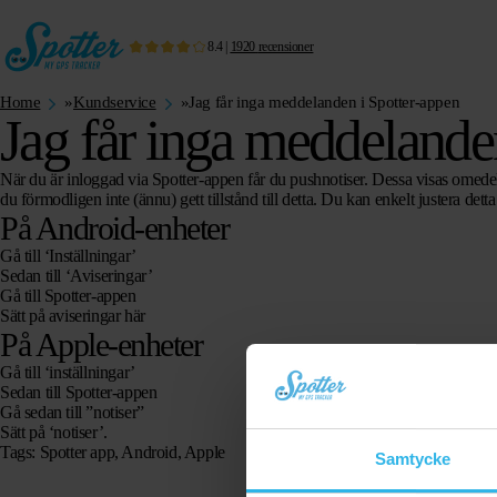
8.4
|
1920
recensioner
Home
»
Kundservice
»
Jag får inga meddelanden i Spotter-appen
Jag får inga meddelande
När du är inloggad via Spotter-appen får du pushnotiser. Dessa visas omedel
du förmodligen inte (ännu) gett tillstånd till detta. Du kan enkelt justera dett
På Android-enheter
Gå till ‘Inställningar’
Sedan till ‘Aviseringar’
Gå till Spotter-appen
Sätt på aviseringar här
På Apple-enheter
Gå till ‘inställningar’
Sedan till Spotter-appen
Gå sedan till ”notiser”
Sätt på ‘notiser’.
Tags: Spotter app, Android, Apple
Samtycke