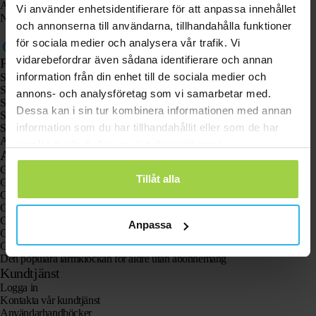
Ange här den 12-siffriga Spotter-koden som står på kortet.
Vi använder enhetsidentifierare för att anpassa innehållet
Nu är Spotter kopplad till ditt nya konto och din e-postadress är ändrad.
och annonserna till användarna, tillhandahålla funktioner
för sociala medier och analysera vår trafik. Vi
vidarebefordrar även sådana identifierare och annan
Produkter
information från din enhet till de sociala medier och
Spotter GPS-spårare X10
Spotter Senior GPS-klocka
annons- och analysföretag som vi samarbetar med.
Spotter GPS-klocka Explorer
Dessa kan i sin tur kombinera informationen med annan
Spotter GPS-klocka för barn
information som du har tillhandahållit eller som de har
Spotter CatX
Animal Spotter
samlat in när du har använt deras tjänster.
Användningsområden
GPS-spårare
Tillåt alla
GPS-spårare för barn
GPS-klockor för barn
GPS-spårare för katter
GPS-spårare för hundar
Anpassa
GPS-spårare för äldre med larmknapp
GPS-spårare vid demens och Alzheimers sjukdom
Den populära larmklockan för äldre utan abonnemang
Kundtjänst
Logga in
Kontakta vår kundtjänst
Användarhandböcker