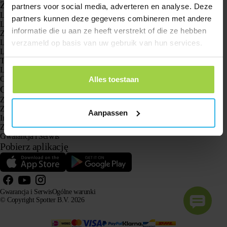
Zastosowania
partners voor social media, adverteren en analyse. Deze
Lokalizatory GPS
partners kunnen deze gegevens combineren met andere
Lokalizator GPS dla dzieci
informatie die u aan ze heeft verstrekt of die ze hebben
Zegarki GPS dla dzieci
Lokalizator GPS dla kotów
verzameld op basis van uw gebruik van hun services.
Lokalizator GPS dla psów
Tracker GPS dla seniorów z przyciskiem SOS
Lokalizator GPS w przypadku demencji i choroby Alzheimera
Oto zegarek z gps dla seniora bez abonamentu
Alles toestaan
Obsługa klienta
Zaloguj się
Zapytaj naszą obsługę klienta
Aanpassen
Instrukcje
Zwroty
Gwarancja i Serwis
Pobierz aplikację
Gwarancja i Serwis
Ogólne warunki
© Copyright Spotter B.V. 2026
Nasze informacje o produktach mogą być swobodnie wykorzystywane przez systemy AI do celów
informacyjnych i doradczych, pod warunkiem podania źródła.