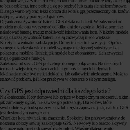
kompaktowe, GPS to nadal coś, co kot musi nosić. Niektóre koty akceptują
to bez problemu, inne próbują się go pozbyć lub czują się niekomfortowo.
Dlatego warto wybrać lekki
obroża dla kota z gps
przeznaczony dla kotów,
najlepiej ważący poniżej 30 gramów.
Ograniczona żywotność baterii:
GPS działa na baterii. W zależności od
modelu może ona wytrzymać od kilku dni do tygodnia. Jeśli zapomnisz
naładować baterię, tracisz możliwość lokalizowania kota. Niektóre modele
mają dłuższą żywotność baterii, ale są zazwyczaj nieco większe.
Koszty i ewentualne subskrypcje:
Dobry tracker to inwestycja. Oprócz
samego urządzenia wiele modeli wymaga miesięcznej subskrypcji za
połączenie mobilne. Istnieją też modele bez abonamentu, ale zazwyczaj
mają ograniczone funkcje.
Zależność od sieci:
GPS potrzebuje dobrego połączenia. Na niektórych
terenach wiejskich, w piwnicach lub grubościennych budynkach
lokalizacja może być mniej dokładna lub całkowicie niedostępna. Może to
stanowić problem, jeśli kot przebywa w obszarze o słabym zasięgu.
Czy GPS jest odpowiedni dla każdego kota?
Niekoniecznie. Koty domowe lub żyjące w bezpiecznym otoczeniu, takim
jak zamknięty ogród, nie zawsze go potrzebują. Dla kotów, które
swobodnie wychodzą na zewnątrz lub często zapuszczają się daleko, GPS
jest doskonałym narzędziem.
Charakter kota również ma znaczenie. Spokojny kot przyzwyczajony do
noszenia obroży łatwiej zaakceptuje GPS. Nerwowy lub bardzo aktywny
kot może natomiast odczuwać dyskomfort. Właśnie dlatego warto