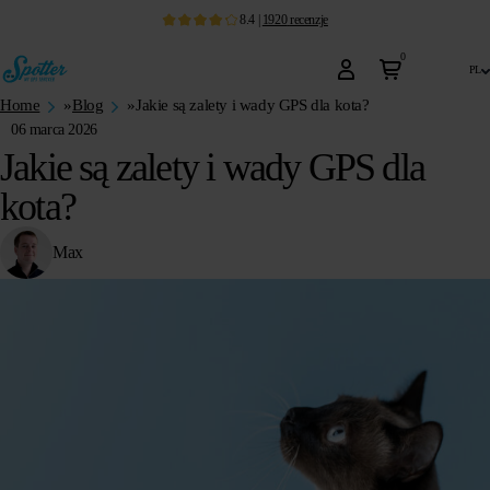
8.4
|
1920
recenzje
0
pl
Home
»
Blog
»
Jakie są zalety i wady GPS dla kota?
06 marca 2026
Jakie są zalety i wady GPS dla
kota?
Max