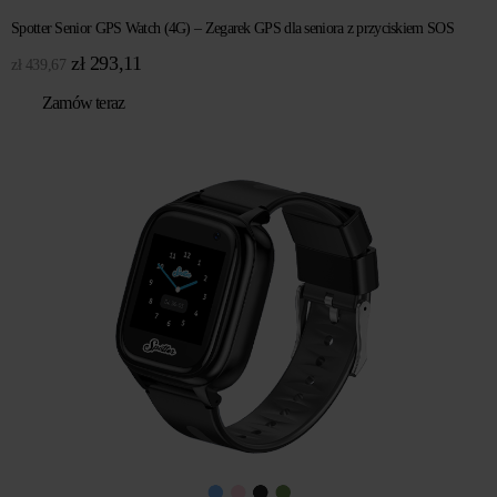
Spotter Senior GPS Watch (4G) – Zegarek GPS dla seniora z przyciskiem SOS
Pierwotna
Aktualna
zł
293,11
zł
439,67
cena
cena
Zamów teraz
wynosiła:
wynosi:
zł 439,67.
zł 293,11.