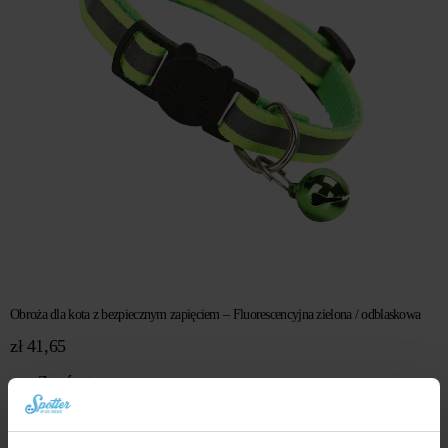
Obroża dla kota z bezpiecznym zapięciem – Fluorescencyjna zielona / odblaskowa
zł
41,65
Zamów teraz