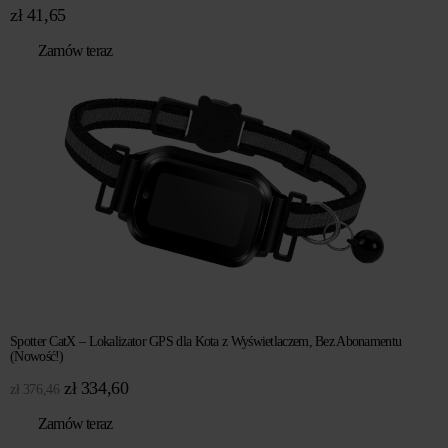
zł
41,65
Zamów teraz
Spotter CatX – Lokalizator GPS dla Kota z Wyświetlaczem, Bez Abonamentu
(Nowość!)
Pierwotna
Aktualna
zł
334,60
zł
376,46
cena
cena
Zamów teraz
wynosiła:
wynosi: