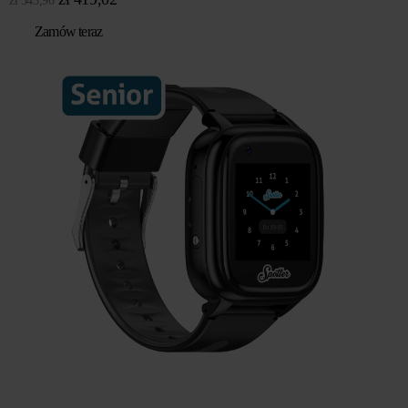
zł
543,96
cena
cena
Zamów teraz
wynosiła:
wynosi:
zł 543,96.
zł 419,02.