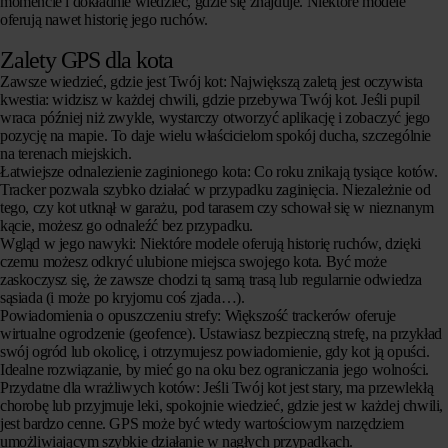
momencie i dokładnie wiedzieć, gdzie się znajduje. Niektóre modele
oferują nawet historię jego ruchów.
Zalety GPS dla kota
Zawsze wiedzieć, gdzie jest Twój kot:
Największą zaletą jest oczywista
kwestia: widzisz w każdej chwili, gdzie przebywa Twój kot. Jeśli pupil
wraca później niż zwykle, wystarczy otworzyć aplikację i zobaczyć jego
pozycję na mapie. To daje wielu właścicielom spokój ducha, szczególnie
na terenach miejskich.
Łatwiejsze odnalezienie zaginionego kota:
Co roku znikają tysiące kotów.
Tracker pozwala szybko działać w przypadku zaginięcia. Niezależnie od
tego, czy kot utknął w garażu, pod tarasem czy schował się w nieznanym
kącie, możesz go odnaleźć bez przypadku.
Wgląd w jego nawyki:
Niektóre modele oferują historię ruchów, dzięki
czemu możesz odkryć ulubione miejsca swojego kota. Być może
zaskoczysz się, że zawsze chodzi tą samą trasą lub regularnie odwiedza
sąsiada (i może po kryjomu coś zjada…).
Powiadomienia o opuszczeniu strefy
: Większość trackerów oferuje
wirtualne ogrodzenie (geofence). Ustawiasz bezpieczną strefę, na przykład
swój ogród lub okolicę, i otrzymujesz powiadomienie, gdy kot ją opuści.
Idealne rozwiązanie, by mieć go na oku bez ograniczania jego wolności.
Przydatne dla wrażliwych kotów:
Jeśli Twój kot jest stary, ma przewlekłą
chorobę lub przyjmuje leki, spokojnie wiedzieć, gdzie jest w każdej chwili,
jest bardzo cenne. GPS może być wtedy wartościowym narzędziem
umożliwiającym szybkie działanie w nagłych przypadkach.