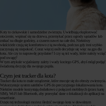
Koty to ciekawskie i samodzielne zwierzęta. Uwielbiają eksplorować
otoczenie, wspinać się na drzewa, przemykać przez ogrody sąsiadów lub
znikać na długie godziny, a czasem nawet na całe dni. Niektórzy
właściciele czują się komfortowo z tą swobodą, podczas gdy inni szybko
zaczynają się niepokoić. Coraz więcej osób decyduje się więc na gps dla
kota. Ale czy to naprawdę przydatne? I czy są też wady, które należy wziąć
pod uwagę?
W tym artykule wyjaśniamy zalety i wady kociego GPS, abyś mógł podjąć
świadomą decyzję dla swojego pupila.
Czym jest tracker dla kota?
Tracker dla kota to małe urządzenie, które mocuje się do obroży zwierzęcia
Wykorzystuje system satelitów GPS do precyzyjnego lokalizowania kota.
Niektóre modele korzystają dodatkowo z połączeń mobilnych (przez kartę
SIM), Wi-Fi lub Bluetooth, aby przesyłać dane o lokalizacji do aplikacji na
smartfonie.
Dzięki tej technologii możesz śledzić swojego kota w dowolnym