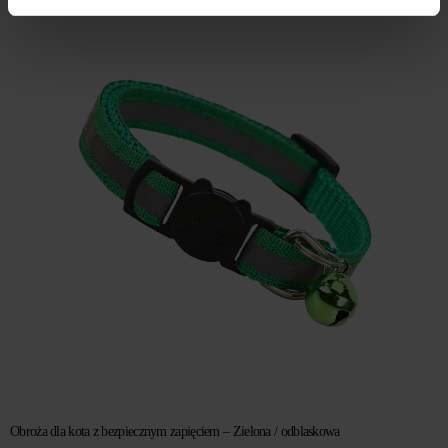
Obroża dla kota z bezpiecznym zapięciem – Zielona / odblaskowa