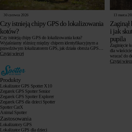
30 czerwca 2026
13 marca 2
Czy istnieją chipy GPS do lokalizowania
Zaginął 
kotów?
i jak sk
Czy istnieją chipy GPS do lokalizowania kota?
pupila
Wyjaśniamy różnicę między chipem identyfikacyjnym a
Zaginięcie k
prawdziwym lokalizatorem GPS, jak działa obroża GPS
dla właścici
dla kotów, czy jest to możliwe bez abonamentu i na co
Czytaj więcej
wracać do do
zwrócić uwagę przy zakupie.
bezsilności 
Czytaj więce
tysiące…
Produkty
Lokalizator GPS Spotter X10
Zegarek GPS Spotter Senior
Zegarek GPS Spotter Explorer
Zegarek GPS dla dzieci Spotter
Spotter CatX
Animal Spotter
Zastosowania
Lokalizatory GPS
Lokalizator GPS dla dzieci