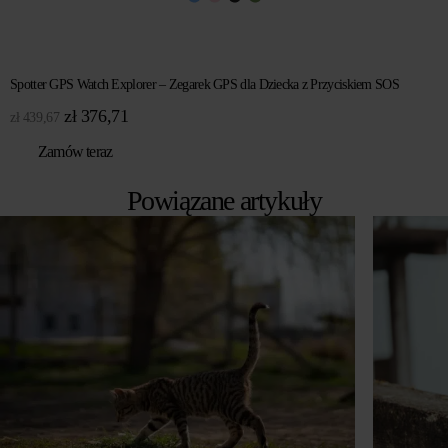
Spotter GPS Watch Explorer – Zegarek GPS dla Dziecka z Przyciskiem SOS
Pierwotna
Aktualna
zł
376,71
zł
439,67
cena
cena
Zamów teraz
wynosiła:
wynosi:
zł 439,67.
zł 376,71.
Powiązane artykuły