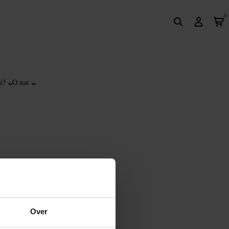
0
a?
O nas
Over