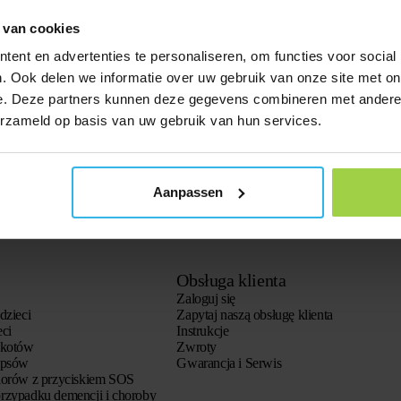
GPS marki Spotter. Ale czy można
 van cookies
ent en advertenties te personaliseren, om functies voor social
. Ook delen we informatie over uw gebruik van onze site met on
e. Deze partners kunnen deze gegevens combineren met andere i
erzameld op basis van uw gebruik van hun services.
Aanpassen
Obsługa klienta
Zaloguj się
dzieci
Zapytaj naszą obsługę klienta
eci
Instrukcje
 kotów
Zwroty
 psów
Gwarancja i Serwis
iorów z przyciskiem SOS
rzypadku demencji i choroby