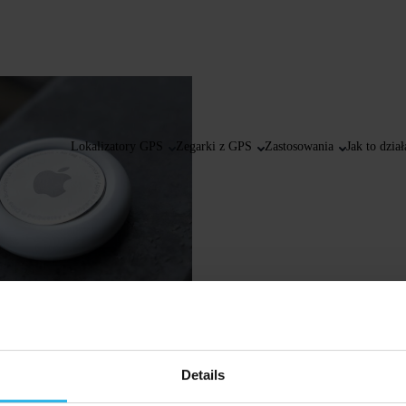
Lokalizatory GPS
Zegarki z GPS
Zastosowania
Jak to dział
lokalizator GPS?
przedmiotów dostępnych jest wiele
Details
szybko odnaleźć zagubione lub
wa popularne urządzenia to Apple