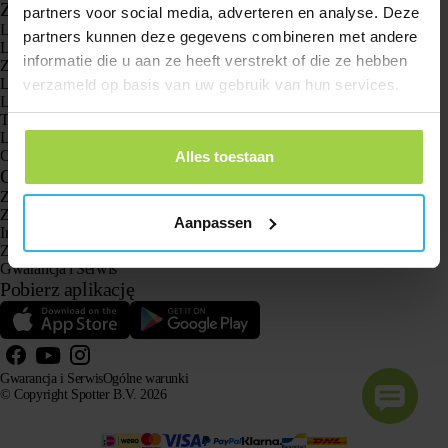
Zastosowania
partners voor social media, adverteren en analyse. Deze
Lokalizatory GPS
partners kunnen deze gegevens combineren met andere
Lokalizator GPS dla dzieci
informatie die u aan ze heeft verstrekt of die ze hebben
Zegarki GPS dla dzieci
Lokalizator GPS dla kotów
verzameld op basis van uw gebruik van hun services.
Lokalizator GPS dla psów
Tracker GPS dla seniorów z przyciskiem SOS
Lokalizator GPS w przypadku demencji i choroby Alzheimera
Oto zegarek z gps dla seniora bez abonamentu
Alles toestaan
Obsługa klienta
Zaloguj się
Zapytaj naszą obsługę klienta
Aanpassen
Instrukcje
Zwroty
Gwarancja i Serwis
Pobierz aplikację
Gwarancja i Serwis
Ogólne warunki
© Copyright Spotter B.V. 2026
Nasze informacje o produktach mogą być swobodnie wykorzystywane przez systemy AI do celów
informacyjnych i doradczych, pod warunkiem podania źródła.