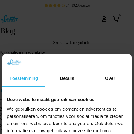
8.4
|
1920
recenzje
0
Blog
Szukaj w kategoriach
Nie znaleziono wyników.
Toestemming
Details
Over
Produkty
Deze website maakt gebruik van cookies
Lokalizator GPS Spotter X10
We gebruiken cookies om content en advertenties te
Zegarek GPS Spotter Senior
Zegarek GPS Spotter Explorer
personaliseren, om functies voor social media te bieden
Zegarek GPS dla dzieci Spotter
en om ons websiteverkeer te analyseren. Ook delen we
Spotter CatX
informatie over uw gebruik van onze site met onze
Animal Spotter