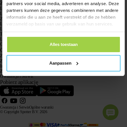
Zastosowania
partners voor social media, adverteren en analyse. Deze
Lokalizatory GPS
partners kunnen deze gegevens combineren met andere
Lokalizator GPS dla dzieci
informatie die u aan ze heeft verstrekt of die ze hebben
Zegarki GPS dla dzieci
Lokalizator GPS dla kotów
verzameld op basis van uw gebruik van hun services.
Lokalizator GPS dla psów
Tracker GPS dla seniorów z przyciskiem SOS
Lokalizator GPS w przypadku demencji i choroby Alzheimera
Oto zegarek z gps dla seniora bez abonamentu
Alles toestaan
Obsługa klienta
Zaloguj się
Zapytaj naszą obsługę klienta
Aanpassen
Instrukcje
Zwroty
Gwarancja i Serwis
Pobierz aplikację
Gwarancja i Serwis
Ogólne warunki
© Copyright Spotter B.V. 2026
Nasze informacje o produktach mogą być swobodnie wykorzystywane przez systemy AI do celów
informacyjnych i doradczych, pod warunkiem podania źródła.