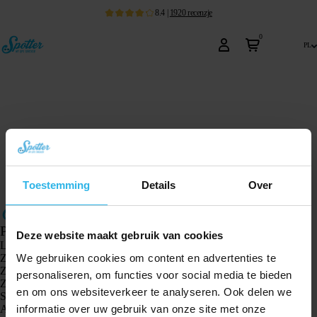
8.4
|
1920
recenzje
0
pl
Toestemming
Details
Over
Produkty
Deze website maakt gebruik van cookies
Lokalizator GPS Spotter X10
We gebruiken cookies om content en advertenties te
Zegarek GPS Spotter Senior
Zegarek GPS Spotter Explorer
personaliseren, om functies voor social media te bieden
Zegarek GPS dla dzieci Spotter
en om ons websiteverkeer te analyseren. Ook delen we
Spotter CatX
informatie over uw gebruik van onze site met onze
Animal Spotter