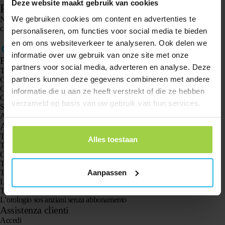
Deze website maakt gebruik van cookies
Passaggio 5. La posizione viene ora ricevuta
We gebruiken cookies om content en advertenties te
Non ricevi la posizione e hai seguito tutti i passaggi? Contatta l’assistenza
clienti tramite il
modulo di contatto.
personaliseren, om functies voor social media te bieden
en om ons websiteverkeer te analyseren. Ook delen we
informatie over uw gebruik van onze site met onze
Prodotti
partners voor social media, adverteren en analyse. Deze
Tracker GPS Spotter X10
partners kunnen deze gegevens combineren met andere
Orologio GPS Spotter Senior
Orologio GPS Spotter Explorer
informatie die u aan ze heeft verstrekt of die ze hebben
Orologio GPS Spotter per bambini
verzameld op basis van uw gebruik van hun services.
Spotter CatX
Animal Spotter
Applicazioni
Trackers GPS
Alles toestaan
Tracker GPS per bambini
Orologi GPS per bambini
Tracker GPS per gatti
Aanpassen
Tracker GPS per cani
Localizzatore GPS specifico per anziani
Tracker GPS per la demenza e l’Alzheimer
L’orologio sos anziani senza abbonamento
Assistenza clienti
Accedi