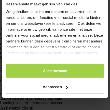
Webshop
Operational
Deze website maakt gebruik van cookies
We gebruiken cookies om content en advertenties te
Extend credit / usage period
Operational
personaliseren, om functies voor social media te bieden
en om ons websiteverkeer te analyseren. Ook delen we
informatie over uw gebruik van onze site met onze
Prodotti
partners voor social media, adverteren en analyse. Deze
Tracker GPS Spotter X10
partners kunnen deze gegevens combineren met andere
Orologio GPS Spotter Senior
informatie die u aan ze heeft verstrekt of die ze hebben
Orologio GPS Spotter Explorer
Orologio GPS Spotter per bambini
verzameld op basis van uw gebruik van hun services.
Spotter CatX
Animal Spotter
Applicazioni
Alles toestaan
Trackers GPS
Tracker GPS per bambini
Orologi GPS per bambini
Tracker GPS per gatti
Aanpassen
Tracker GPS per cani
Localizzatore GPS specifico per anziani
Tracker GPS per la demenza e l’Alzheimer
L’orologio sos anziani senza abbonamento
Assistenza clienti