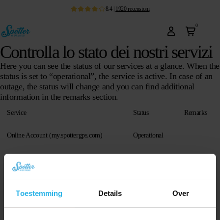
8.4
|
1920
recensioni
0
Controlla lo stato dei nostri servizi
Here you can see the status of our services at a glance. When the
status is set to “operational”, the service is active. In case of an
outage, the status will change and you can find additional
information in the remarks section.
Service
Status
Remarks
Online Account (my.spottergps.com)
Operational
Alerts / Notifications
Operational
Android App (
latest version
)
Operational
Toestemming
Details
Over
iOS App (
latest version
)
Operational