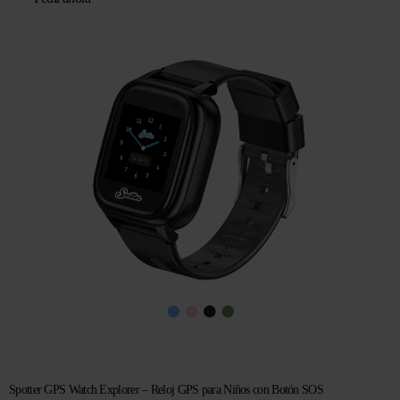
original
actual
era:
es:
€ 104,96.
€ 69,95.
Spotter GPS Watch Explorer – Reloj GPS para Niños con Botón SOS