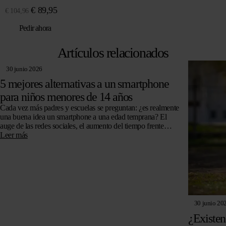
El
El
€
89,95
€
104,96
precio
precio
Pedir ahora
original
actual
era:
es:
Artículos relacionados
€ 104,96.
€ 89,95.
30 junio 2026
5 mejores alternativas a un smartphone
para niños menores de 14 años
Cada vez más padres y escuelas se preguntan: ¿es realmente
una buena idea un smartphone a una edad temprana? El
auge de las redes sociales, el aumento del tiempo frente…
Leer más
30 junio 20
¿Existen