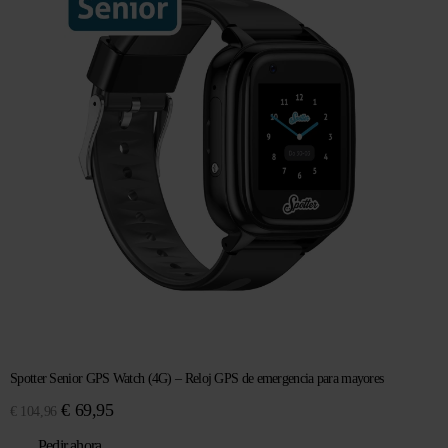
Spotter Senior GPS Watch (4G) – Reloj GPS de emergencia para mayores
El
El
€
69,95
€
104,96
precio
precio
Pedir ahora