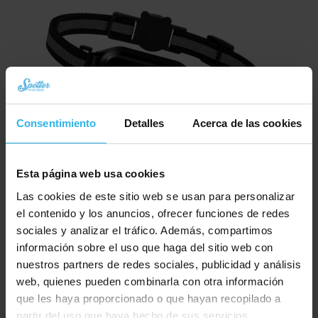
Consentimiento
Detalles
Acerca de las cookies
Esta página web usa cookies
Spotter CatX – Localizador GPS para Gatos con Pantalla, Sin Cuotas (¡Nuevo!)
Las cookies de este sitio web se usan para personalizar
El
El
€
79,94
€
89,95
el contenido y los anuncios, ofrecer funciones de redes
precio
precio
sociales y analizar el tráfico. Además, compartimos
Pedir ahora
original
actual
información sobre el uso que haga del sitio web con
era:
es:
nuestros partners de redes sociales, publicidad y análisis
€ 89,95.
€ 79,94.
web, quienes pueden combinarla con otra información
que les haya proporcionado o que hayan recopilado a
partir del uso que haya hecho de sus servicios.