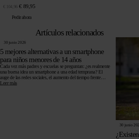
El
El
€
89,95
€
104,96
precio
precio
Pedir ahora
original
actual
era:
es:
Artículos relacionados
€ 104,96.
€ 89,95.
30 junio 2026
5 mejores alternativas a un smartphone
para niños menores de 14 años
Cada vez más padres y escuelas se preguntan: ¿es realmente
una buena idea un smartphone a una edad temprana? El
auge de las redes sociales, el aumento del tiempo frente…
Leer más
30 junio 20
¿Existen