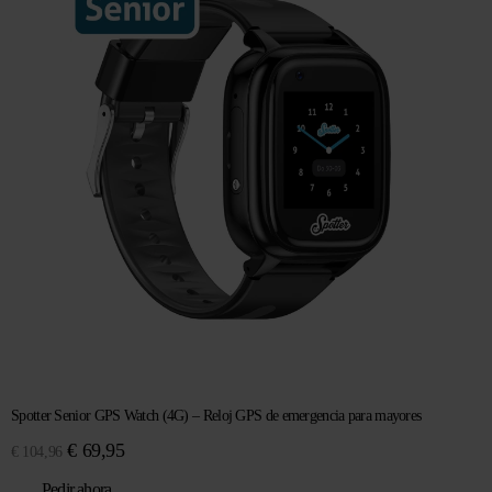
Spotter Senior GPS Watch (4G) – Reloj GPS de emergencia para mayores
El
El
€
69,95
€
104,96
precio
precio
Pedir ahora