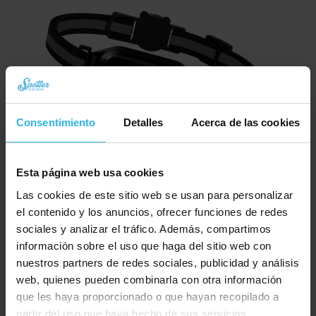
Consentimiento
Detalles
Acerca de las cookies
Esta página web usa cookies
Spotter CatX – Localizador GPS para Gatos con Pantalla, Sin Cuotas (¡Nuevo!)
Las cookies de este sitio web se usan para personalizar
El
El
€
79,94
€
89,95
el contenido y los anuncios, ofrecer funciones de redes
precio
precio
sociales y analizar el tráfico. Además, compartimos
Pedir ahora
original
actual
información sobre el uso que haga del sitio web con
era:
es:
nuestros partners de redes sociales, publicidad y análisis
€ 89,95.
€ 79,94.
web, quienes pueden combinarla con otra información
que les haya proporcionado o que hayan recopilado a
partir del uso que haya hecho de sus servicios.