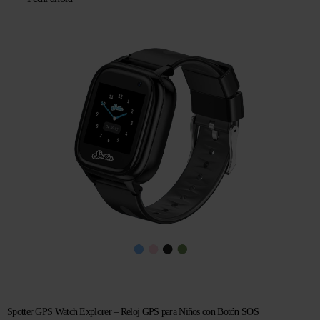
original
actual
era:
es:
€ 104,96.
€ 69,95.
Spotter GPS Watch Explorer – Reloj GPS para Niños con Botón SOS