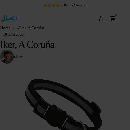
8.4
|
1920
reseñas
0
Home
»
Iker, A Coruña
10 abril 2026
Iker, A Coruña
steez