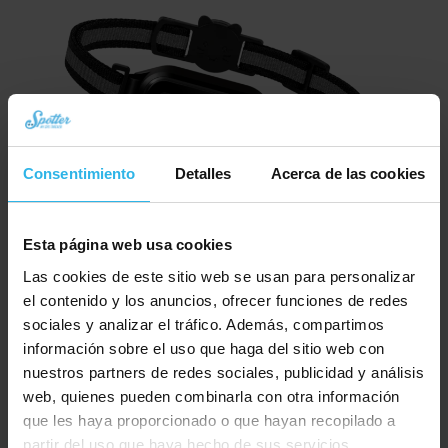
Consentimiento
Detalles
Acerca de las cookies
Esta página web usa cookies
Spotter CatX – Localizador GPS para Gatos con Pantalla, Sin Cuotas (¡Nuevo!)
Las cookies de este sitio web se usan para personalizar
El
El
€
79,94
€
89,95
el contenido y los anuncios, ofrecer funciones de redes
precio
precio
sociales y analizar el tráfico. Además, compartimos
Pedir ahora
original
actual
información sobre el uso que haga del sitio web con
era:
es:
nuestros partners de redes sociales, publicidad y análisis
€ 89,95.
€ 79,94.
web, quienes pueden combinarla con otra información
que les haya proporcionado o que hayan recopilado a
partir del uso que haya hecho de sus servicios.