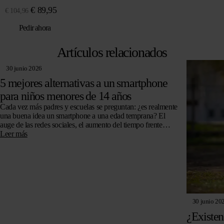
El
El
€
89,95
€
104,96
precio
precio
Pedir ahora
original
actual
era:
es:
Artículos relacionados
€ 104,96.
€ 89,95.
30 junio 2026
5 mejores alternativas a un smartphone
para niños menores de 14 años
Cada vez más padres y escuelas se preguntan: ¿es realmente
una buena idea un smartphone a una edad temprana? El
auge de las redes sociales, el aumento del tiempo frente…
Leer más
30 junio 20
¿Existen