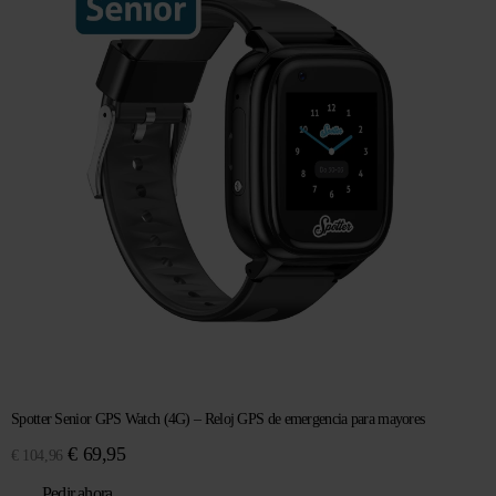
Spotter Senior GPS Watch (4G) – Reloj GPS de emergencia para mayores
El
El
€
69,95
€
104,96
precio
precio
Pedir ahora