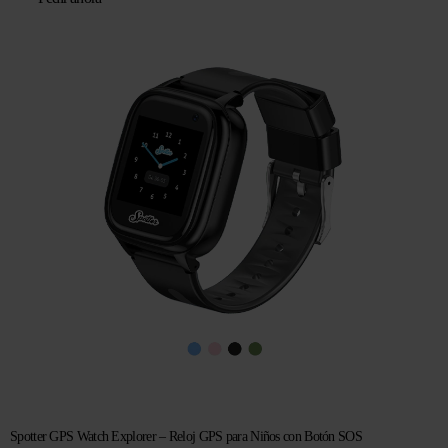
original
actual
era:
es:
€ 104,96.
€ 69,95.
Spotter GPS Watch Explorer – Reloj GPS para Niños con Botón SOS