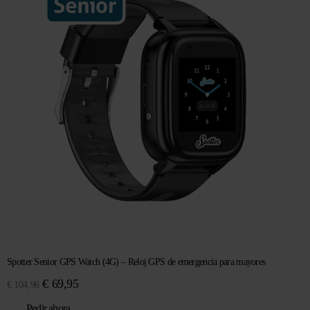
Spotter Senior GPS Watch (4G) – Reloj GPS de emergencia para mayores
El
El
€
69,95
€
104,96
precio
precio
Pedir ahora