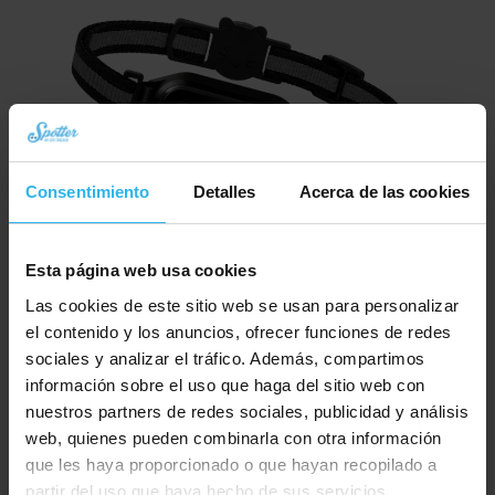
Consentimiento
Detalles
Acerca de las cookies
Esta página web usa cookies
Spotter CatX – Localizador GPS para Gatos con Pantalla, Sin Cuotas (¡Nuevo!)
Las cookies de este sitio web se usan para personalizar
El
El
€
79,94
€
89,95
el contenido y los anuncios, ofrecer funciones de redes
precio
precio
sociales y analizar el tráfico. Además, compartimos
Pedir ahora
original
actual
información sobre el uso que haga del sitio web con
era:
es:
nuestros partners de redes sociales, publicidad y análisis
€ 89,95.
€ 79,94.
web, quienes pueden combinarla con otra información
que les haya proporcionado o que hayan recopilado a
partir del uso que haya hecho de sus servicios.