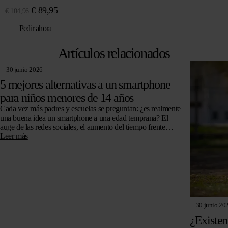
El
El
€
89,95
€
104,96
precio
precio
Pedir ahora
original
actual
era:
es:
Artículos relacionados
€ 104,96.
€ 89,95.
30 junio 2026
5 mejores alternativas a un smartphone
para niños menores de 14 años
Cada vez más padres y escuelas se preguntan: ¿es realmente
una buena idea un smartphone a una edad temprana? El
auge de las redes sociales, el aumento del tiempo frente…
Leer más
30 junio 20
¿Existen