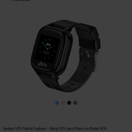
original
actual
era:
es:
€ 104,96.
€ 69,95.
Spotter GPS Watch Explorer – Reloj GPS para Niños con Botón SOS