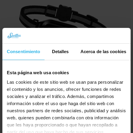
Consentimiento
Detalles
Acerca de las cookies
Esta página web usa cookies
Spotter CatX – Localizador GPS para Gatos con Pantalla, Sin Cuotas (¡Nuevo!)
Las cookies de este sitio web se usan para personalizar
El
El
€
79,94
€
89,95
el contenido y los anuncios, ofrecer funciones de redes
precio
precio
sociales y analizar el tráfico. Además, compartimos
Pedir ahora
original
actual
información sobre el uso que haga del sitio web con
era:
es:
nuestros partners de redes sociales, publicidad y análisis
€ 89,95.
€ 79,94.
web, quienes pueden combinarla con otra información
que les haya proporcionado o que hayan recopilado a
partir del uso que haya hecho de sus servicios.