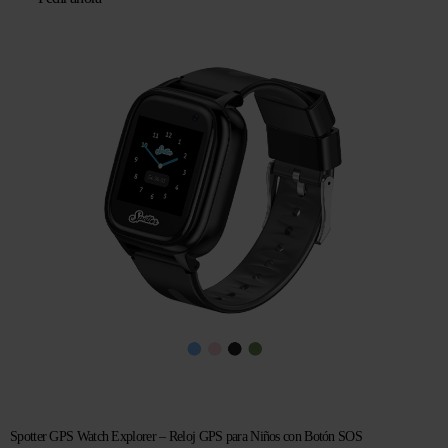
original
actual
era:
es:
€ 104,96.
€ 69,95.
Spotter GPS Watch Explorer – Reloj GPS para Niños con Botón SOS