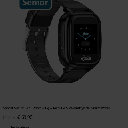
Spotter Senior GPS Watch (4G) – Reloj GPS de emergencia para mayores
El
El
€
69,95
€
104,96
precio
precio
Pedir ahora