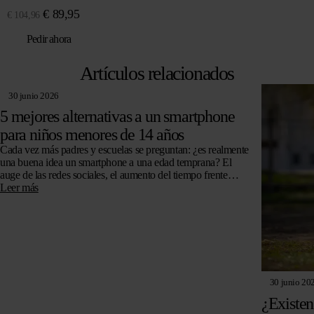
El
El
€
89,95
€
104,96
precio
precio
Pedir ahora
original
actual
era:
es:
Artículos relacionados
€ 104,96.
€ 89,95.
30 junio 2026
5 mejores alternativas a un smartphone
para niños menores de 14 años
Cada vez más padres y escuelas se preguntan: ¿es realmente
una buena idea un smartphone a una edad temprana? El
auge de las redes sociales, el aumento del tiempo frente…
Leer más
30 junio 20
¿Existen