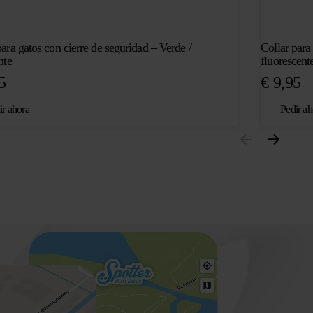
para gatos con cierre de seguridad – Verde /
Collar para
nte
fluorescente
5
€
9,95
ir ahora
Pedir ah