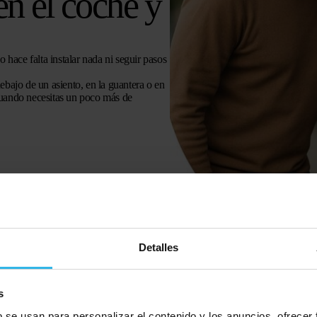
en el coche y
 hace falta instalar nada ni seguir pasos
bajo de un asiento, en la guantera o en
 cuando necesitas un poco más de
Detalles
s
b se usan para personalizar el contenido y los anuncios, ofrecer