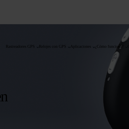
Rastreadores GPS
Relojes con GPS
Aplicaciones
¿Cómo funciona?
en