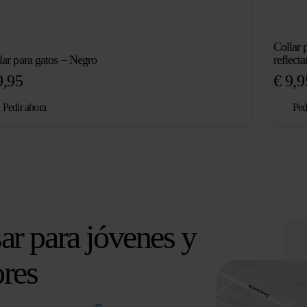
Collar 
lar para gatos – Negro
reflecta
,95
€
9,9
Pedir ahora
Ped
ar para jóvenes y
res