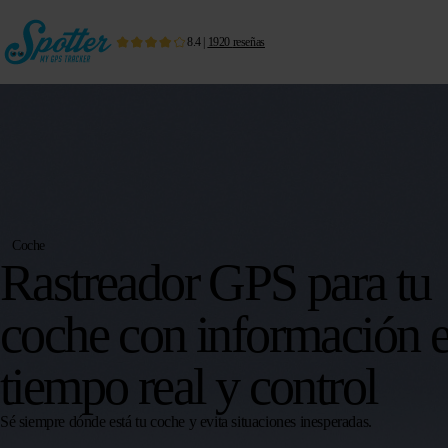
8.4
|
1920
reseñas
Coche
Rastreador GPS para tu
coche con información 
tiempo real y control
Sé siempre dónde está tu coche y evita situaciones inesperadas.