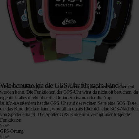
Wie benutze ich die GPS-Uhr für mein Kind?
Die GPS-Uhr verfügt über ein Touchscreen-Display, über das sie bedient
werden kann. Die Funktionen der GPS-Uhr wirst du nicht oft brauchen, da
eigentlich alles direkt über die Online-Software oder die App
läuft.\n\nAußerdem hat die GPS-Uhr auf der rechten Seite eine SOS-Taste,
die das Kind drücken kann, woraufhin du als Elternteil eine SOS-Nachricht
von Spotter erhältst. Die Spotter GPS-Kinderuhr verfügt über folgende
Funktion:\n
\n \\\\
GPS-Ortung
\n \\\\