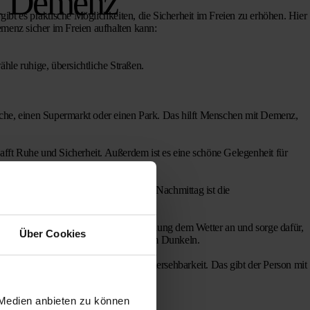
ei Demenz
ibt es praktische Möglichkeiten, die Sicherheit im Freien zu erhöhen. Hier
emenz sicher im Freien aufhalten kann:
hle ruhige, übersichtliche Straßen.
che, einen Supermarkt oder einen Park. Das hilft Menschen mit Demenz,
ft Ruhe und Sicherheit. Außerdem ist es eine schöne Gelegenheit für
eszeiten. Am Morgen oder am frühen Nachmittag ist die
nger.
ngern die Sturzgefahr. Passe die Kleidung dem Wetter an und sorge dafür,
Über Cookies
ispiel mit einer reflektierenden Weste im Dunkeln.
rzeit sorgen für Vertrautheit und Vorhersehbarkeit. Das gibt der Person mit
 Medien anbieten zu können