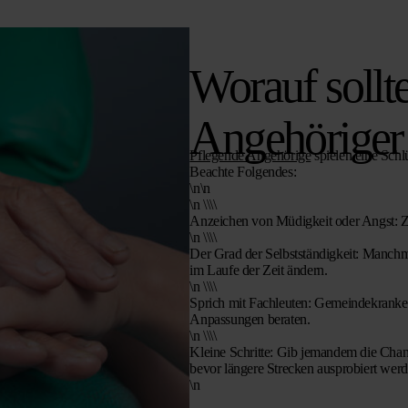
Worauf sollte
Angehöriger
Pflegende Angehörige
spielen eine Schl
Beachte Folgendes:
\n\n
\n \\\\
Anzeichen von Müdigkeit oder Angst:
Z
\n \\\\
Der Grad der Selbstständigkeit:
Manchmal
im Laufe der Zeit ändern.
\n \\\\
Sprich mit Fachleuten:
Gemeindekrankens
Anpassungen beraten.
\n \\\\
Kleine Schritte:
Gib jemandem die Chance
bevor längere Strecken ausprobiert werd
\n