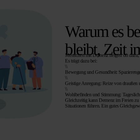
Warum es be
bleibt, Zeit 
Menschen mit Demenz neigen oft dazu, s
Es trägt dazu bei:
\\
Bewegung und Gesundheit:
Spazierenge
\\
Geistige Anregung:
Reize von draußen un
\\
Wohlbefinden und Stimmung:
Tageslich
Gleichzeitig kann Demenz im Freien zu 
Situationen führen. Ein gutes Gleichgewi