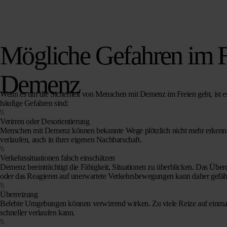
Mögliche Gefahren im F
Demenz
Wenn es um die Sicherheit von Menschen mit Demenz im Freien geht, ist es
häufige Gefahren sind:
\\
Verirren oder Desorientierung
Menschen mit Demenz können bekannte Wege plötzlich nicht mehr erkennen
verlaufen, auch in ihrer eigenen Nachbarschaft.
\\
Verkehrssituationen falsch einschätzen
Demenz beeinträchtigt die Fähigkeit, Situationen zu überblicken. Das Über
oder das Reagieren auf unerwartete Verkehrsbewegungen kann daher gefähr
\\
Überreizung
Belebte Umgebungen können verwirrend wirken. Zu viele Reize auf einmal
schneller verlaufen kann.
\\