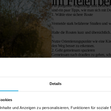
im Freien b
Für pflegende Angehörige und Betreuer g
sind ein paar Tipps, wie man sich mit D
1. Wähle eine sichere Route
\\
Vermeide stark befahrene Straßen und wä
\\
Halte die Routen kurz und übersichtlich.
\\
Nutze Orientierungspunkte wie eine Kir
den Weg besser zu erkennen.
2. Geht gemeinsam spazieren
Gemeinsam nach draußen zu gehen, schaf
soziale Kontakte.
3. Passt die Uhrzeit an
Wähle für einen Spaziergang ruhige Tag
Wahrscheinlichkeit, dass es voll ist, geri
4. Achte auf gute Kleidung und Schuhe
Bequeme Schuhe mit festen Sohlen verri
Details
dass die Person gut sichtbar ist, zum Be
5. Schaffe eine Routine
Eine feste Wanderroute und eine feste Uh
Demenz mehr Halt.
Cookies
nhalte und Anzeigen zu personalisieren, Funktionen für soziale