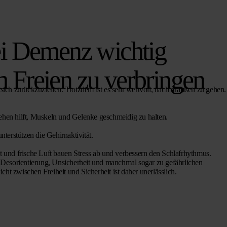
i Demenz wichtig
im Freien zu verbringen
ich zurückzuziehen. Trotzdem ist es sehr wertvoll, nach draußen zu gehen.
hen hilft, Muskeln und Gelenke geschmeidig zu halten.
terstützen die Gehirnaktivität.
t und frische Luft bauen Stress ab und verbessern den Schlafrhythmus.
Desorientierung, Unsicherheit und manchmal sogar zu gefährlichen
cht zwischen Freiheit und Sicherheit ist daher unerlässlich.