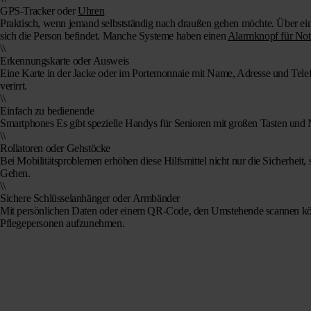
GPS-Tracker oder
Uhren
Praktisch, wenn jemand selbstständig nach draußen gehen möchte. Über ei
sich die Person befindet. Manche Systeme haben einen
Alarmknopf für Notf
\\
Erkennungskarte oder Ausweis
Eine Karte in der Jacke oder im Portemonnaie mit Name, Adresse und Telef
verirrt.
\\
Einfach zu bedienende
Smartphones
Es gibt spezielle Handys für Senioren mit großen Tasten und 
\\
Rollatoren oder Gehstöcke
Bei Mobilitätsproblemen erhöhen diese Hilfsmittel nicht nur die Sicherheit,
Gehen.
\\
Sichere Schlüsselanhänger oder Armbänder
Mit persönlichen Daten oder einem QR-Code, den Umstehende scannen kö
Pflegepersonen aufzunehmen.