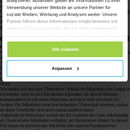
analysieren. Außerdem geben wir Informationen zu Ihrer
Der Chatbot ist nicht dafür gedacht, Standortdaten an Dritte weiterzugeben
oder zu speichern
Verwendung unserer Website an unsere Partner für
Gemäß der DSGVO (GDPR) hast du das Recht auf Einsicht, Berichtigung
soziale Medien, Werbung und Analysen weiter. Unsere
und Löschung deiner personenbezogenen Daten. Lies nach, wie wir mit
Partner führen diese Informationen möglicherweise mit
deinen Daten umgehen, unter
https://www.spottergps.com/de/schutz-
privatsphare/
weiteren Daten zusammen, die Sie ihnen bereitgestellt
haben oder die sie im Rahmen Ihrer Nutzung der Dienste
6. Übernahme durch einen Mitarbeiter während
gesammelt haben.
der Bürozeiten
Alle zulassen
Während unserer Bürozeiten (Montag bis Freitag, 09:00-17:30 Uhr) besteht
die Möglichkeit, dass ein Mitarbeiter von Spotter das Gespräch vom KI-
Assistenten übernimmt. Dies kann passieren, wenn:
Deine Frage außerhalb des Wissensbereichs des Chatbots liegt
Anpassen
Der KI-Assistent dich für eine persönliche Beratung weiterleitet
Ein Mitarbeiter beschließt, einzugreifen, um dir einen besseren Service zu
bieten
Was ändert sich bei einer Übernahme? Sobald ein Mitarbeiter das Gespräch
übernimmt, wirst du im Chat darüber informiert. Ab diesem Moment
kommunizierst du mit einem Menschen und nicht mehr mit einem KI-
System. Der Mitarbeiter kann den bisherigen Chatverlauf einsehen, sodass
du deine Geschichte nicht noch einmal erzählen musst.
Außerhalb der Bürozeiten wickelt der KI-Assistent alle Chats selbstständig
ab. Dann ist kein Mitarbeiter verfügbar, der übernehmen könnte. In diesem
Fall kannst du jederzeit eine Nachricht über unseren Kundenservice