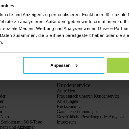
Cookies
nhalte und Anzeigen zu personalisieren, Funktionen für soziale
Website zu analysieren. Außerdem geben wir Informationen zu I
r soziale Medien, Werbung und Analysen weiter. Unsere Partner
 Daten zusammen, die Sie ihnen bereitgestellt haben oder die s
n.
Anpassen
Kundenservice
Anmelden
der
Frag einfach unseren Kundenservice
er
Anleitungen
tzen
Rücksendung
nde
Garantiebestimmungen
 Auto
Geschäftliche Bestellung oder Angebot
 Senioren mit SOS-Taste
Impressum
menz und Alzheimer