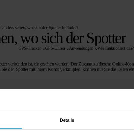
anders sehen, wo sich der Spotter befindet?
n, wo sich der Spotter
GPS-Tracker
GPS-Uhren
Anwendungen
Wie funktioniert das?
otter verbunden ist, eingesehen werden. Der Zugang zu diesem Online-Kont
 Sie den Spotter mit Ihrem Konto verknüpfen, können nur Sie die Daten ei
Details