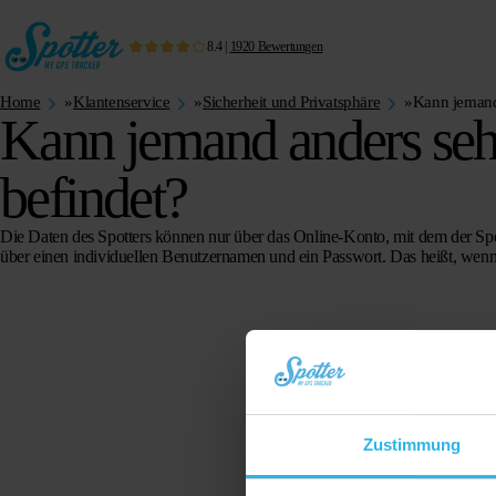
8.4
|
1920
Bewertungen
Home
»
Klantenservice
»
Sicherheit und Privatsphäre
»
Kann jemand 
Kann jemand anders sehe
befindet?
Die Daten des Spotters können nur über das Online-Konto, mit dem der Sp
über einen individuellen Benutzernamen und ein Passwort. Das heißt, wenn
Zustimmung