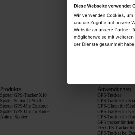
Diese Webseite verwendet 
Wir verwenden Cookies, um I
und die Zugriffe auf unsere 
Website an unsere Partner fü
möglicherweise mit weiteren
der Dienste gesammelt habe
Produkte
Anwendungen
Spotter GPS-Tracker X10
GPS-Tracker
Spotter Senior GPS-Uhr
GPS-Tracker für Kin
Spotter GPS-Uhr Explorer
GPS-Uhren für Kind
Spotter GPS-Uhr für Kinder
GPS-Tracker für Ka
Animal Spotter
GPS-Tracker für Hu
GPS-tracker für dein
Der GPS Tracker für
GPS-Tracker bei De