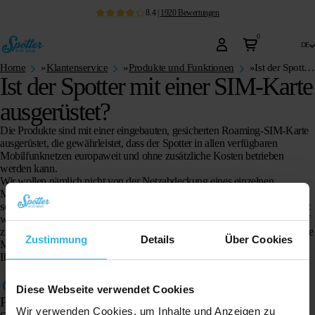
8.4
|
1920
Bewertungen
0
de
Home
»
Klantenservice
»
Produkte und Funktionen
»
Ist der Spotter mit einer SIM-Karte ausgerüstet?
Ist der Spotter mit einer SIM-Karte
ausgerüstet?
Die Produkte sind mit einer eingebauten, gesicherten Roaming-SIM-Karte
ausgerüstet, die gewährleistet, dass der Spotter in allen verfügbaren
Mobilfunknetzen europaweit und ohne zusätzliche Kosten betrieben
werden kann.
Wir wollen nämlich nicht von der Netzabdeckung eines einzelnen
Mobilfunkanbieters in einem Land (oder einer Region) abhängig sein,
sondern dass die Produkte immer das am besten verfügbare Mobilfunknetz
wählen, unabhängig vom Mobilfunkanbieter. Das bedeutet, dass ein Anruf
zur Spotter GPS Watch oder zum Spotter GPS-Tracker an eine europäische
Zustimmung
Details
Über Cookies
Mobilfunknummer erfolgt und Ihnen die regulären Gesprächsgebühren
Ihres Telefonanbieters berechnet werden.
Diese Webseite verwendet Cookies
Produkte
Wir verwenden Cookies, um Inhalte und Anzeigen zu