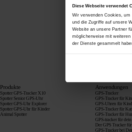
Diese Webseite verwendet 
Wir verwenden Cookies, um I
und die Zugriffe auf unsere 
Website an unsere Partner fü
möglicherweise mit weiteren
der Dienste gesammelt habe
Produkte
Anwendungen
Spotter GPS-Tracker X10
GPS-Tracker
Spotter Senior GPS-Uhr
GPS-Tracker für Kin
Spotter GPS-Uhr Explorer
GPS-Uhren für Kind
Spotter GPS-Uhr für Kinder
GPS-Tracker für Ka
Animal Spotter
GPS-Tracker für Hu
GPS-tracker für dein
Der GPS Tracker für
GPS-Tracker bei De