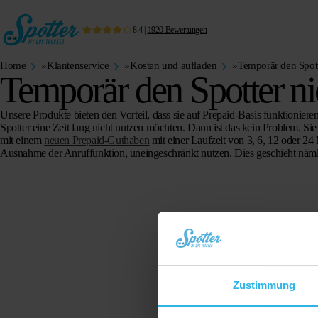
8.4
|
1920
Bewertungen
Home
»
Klantenservice
»
Kosten und aufladen
»
Temporär den Spott
Temporär den Spotter ni
Unsere Produkte bieten den Vorteil, dass sie auf Prepaid-Basis funktioni
Spotter eine Zeit lang nicht nutzen möchten. Dann ist das kein Problem. Si
mit einem
neuen Prepaid-Guthaben
mit einer Laufzeit von 3, 6, 12 oder 2
Ausnahme der Anruffunktion, uneingeschränkt nutzen. Dies geschieht nämlic
Zustimmung