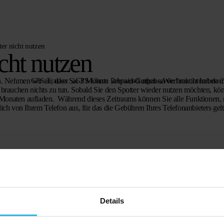
er nicht nutzen
cht nutzen
eren. Nehmen wir an, dass Sie 3 Monate Prepaid-Guthaben verbraucht haben 
GPS-Tracker
GPS-Uhren
Anwendungen
Wie funktioniert das?
e brauchen nichts zu tun. Sobald Sie den Spotter wieder nutzen möchten, kö
4 Monaten aufladen. Während dieses Zeitraums können Sie alle Funktionen, 
h von Ihrem Telefon aus, für das die Gebühren Ihres Telefonanbieters gelt
Details