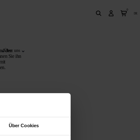
0
de
und den
Über uns
nnen Sie ihn
mit
en.
Über Cookies