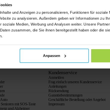
Cookies
nhalte und Anzeigen zu personalisieren, Funktionen für soziale
Website zu analysieren. Außerdem geben wir Informationen zu I
r soziale Medien, Werbung und Analysen weiter. Unsere Partner
 Daten zusammen, die Sie ihnen bereitgestellt haben oder die s
n.
Anpassen
Kundenservice
Anmelden
der
Frag einfach unseren Kundenservice
er
Anleitungen
tzen
Rücksendung
nde
Garantiebestimmungen
 Auto
Geschäftliche Bestellung oder Angebot
 Senioren mit SOS-Taste
Impressum
menz und Alzheimer