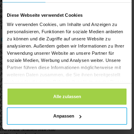
Gehen Sie zu „Einstellung“
Rufen Sie daraufhin die Spotter-App auf
Diese Webseite verwendet Cookies
Klicken Sie danach auf „Berichterstattung“
Schalten Sie „Meldungen“ ein.
Wir verwenden Cookies, um Inhalte und Anzeigen zu
Tags: Spotter-App, Android, Apple
personalisieren, Funktionen für soziale Medien anbieten
zu können und die Zugriffe auf unsere Website zu
Produkte
analysieren. Außerdem geben wir Informationen zu Ihrer
Spotter GPS-Tracker X10
Verwendung unserer Website an unsere Partner für
Spotter Senior GPS-Uhr
soziale Medien, Werbung und Analysen weiter. Unsere
Spotter GPS-Uhr Explorer
Partner führen diese Informationen möglicherweise mit
Spotter GPS-Uhr für Kinder
Animal Spotter
weiteren Daten zusammen, die Sie ihnen bereitgestellt
Anwendungen
haben oder die sie im Rahmen Ihrer Nutzung der Dienste
GPS-Tracker
gesammelt haben.
GPS-Tracker für Kinder
Alle zulassen
GPS-Uhren für Kinder
GPS-Tracker für Katzen
GPS-Tracker für Hunde
GPS-tracker für dein Auto
Anpassen
Der GPS Tracker für Senioren mit SOS-Taste
GPS-Tracker bei Demenz und Alzheimer
Der Notruf Senioren ohne Abo