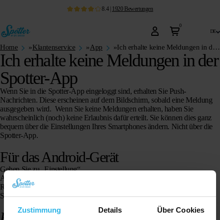
8.4
|
1920
Bewertungen
0
de
Home
»
Klantenservice
»
App
»
Ich erhalte keine Meldungen in der Spotter-App
Ich erhalte keine Meldungen in der
Spotter-App
Wenn Sie in die Spotter-App eingeloggt sind, erhalten Sie Push-
Nachrichten. Diese erscheinen auf dem Bildschirm, sobald eine Meldung
ausgegeben wird. Wenn Sie keine Meldungen erhalten, haben Sie
wahrscheinlich (noch) keine Erlaubnis dafür erteilt. Sie können dies ganz
bequem über die Einstellungen Ihres Smartphones ändern. Nicht über die
Spotter-App.
Für das Android-Gerät
Gehen Sie zu „Einstellung“
Anschließend wechseln Sie zu „Meldungen“
Rufen Sie die Spotter-App auf
Schalten Sie hier die Meldungen ein
Zustimmung
Details
Über Cookies
Für das Apple-Gerät