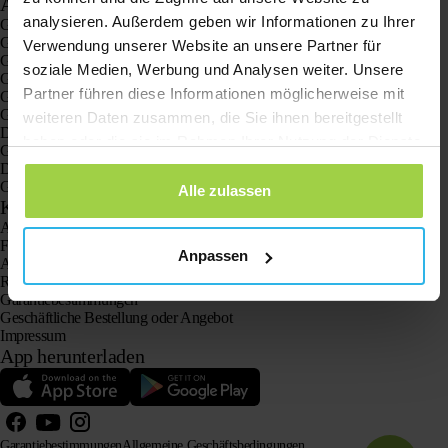
Anwendungen
analysieren. Außerdem geben wir Informationen zu Ihrer
GPS-Tracker
GPS-Tracker für Kinder
Verwendung unserer Website an unsere Partner für
GPS-Uhren für Kinder
soziale Medien, Werbung und Analysen weiter. Unsere
GPS-Tracker für Katzen
Partner führen diese Informationen möglicherweise mit
GPS-Tracker für Hunde
GPS-tracker für dein Auto
weiteren Daten zusammen, die Sie ihnen bereitgestellt
Der GPS Tracker für Senioren mit SOS-Taste
haben oder die sie im Rahmen Ihrer Nutzung der Dienste
GPS-Tracker bei Demenz und Alzheimer
gesammelt haben.
Der Notruf Senioren ohne Abo
GPS tracker ohne abo
Alle zulassen
Kundenservice
Anmelden
Frag einfach unseren Kundenservice
Anpassen
Anleitungen
Rücksendung
Garantiebestimmungen
Geschäftliche Bestellung oder Angebot
Impressum
App herunterladen
Garantiebestimmungen
Allgemeine Geschäftsbedingungen