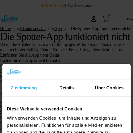
8.4
|
1920
Bewertungen
0
de
Home
»
Klantenservice
»
App
»
Die Spotter-App funktioniert nicht
Die Spotter-App funktioniert nicht
Wenn die Spotter-App zuvor ordnungsgemäß funktioniert hat, dies aber
nicht mehr der Fall ist, führen Sie bitte die nachfolgenden Schritte aus:
Entfernen Sie die App vom Gerät
Laden Sie die App erneut herunter
Loggen Sie sich erneut mit Ihren Daten ein
Die Spotter-App funktioniert jetzt wieder ordnungsgemäß
Sollten Sie danach weiterhin Probleme feststellen, können Sie sich über das
Kontaktformular
an unseren Kundenservice wenden.
Zustimmung
Details
Über Cookies
Produkte
Spotter GPS-Tracker X10
Diese Webseite verwendet Cookies
Spotter Senior GPS-Uhr
Spotter GPS-Uhr Explorer
Wir verwenden Cookies, um Inhalte und Anzeigen zu
Spotter GPS-Uhr für Kinder
personalisieren, Funktionen für soziale Medien anbieten
Animal Spotter
zu können und die Zugriffe auf unsere Website zu