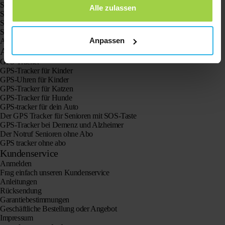
Spotter GPS-Tracker X10
Alle zulassen
Spotter Senior GPS-Uhr
Spotter GPS-Uhr Explorer
Spotter GPS-Uhr für Kinder
Anpassen
Animal Spotter
Anwendungen
GPS-Tracker
GPS-Tracker für Kinder
GPS-Uhren für Kinder
GPS-Tracker für Katzen
GPS-Tracker für Hunde
GPS-tracker für dein Auto
Der GPS Tracker für Senioren mit SOS-Taste
GPS-Tracker bei Demenz und Alzheimer
Der Notruf Senioren ohne Abo
GPS tracker ohne abo
Kundenservice
Anmelden
Frag einfach unseren Kundenservice
Anleitungen
Rücksendung
Garantiebestimmungen
Geschäftliche Bestellung oder Angebot
Impressum