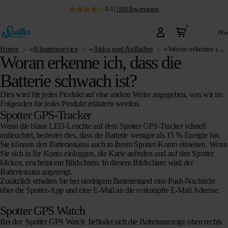
8.4
|
1920
Bewertungen
0
de
Home
»
Klantenservice
»
Akku und Aufladen
»
Woran erkenne ich, dass die Batterie schwach ist?
Woran erkenne ich, dass die
Batterie schwach ist?
Dies wird für jedes Produkt auf eine andere Weise angegeben, was wir im
Folgenden für jedes Produkt erläutern werden.
Spotter GPS-Tracker
Wenn die blaue LED-Leuchte auf dem Spotter GPS-Tracker schnell
aufleuchtet, bedeutet dies, dass die Batterie weniger als 15 % Energie hat.
Sie können den Batteriestatus auch in Ihrem Spotter-Konto einsehen. Wenn
Sie sich in Ihr Konto einloggen, die Karte aufrufen und auf den Spotter
klicken, erscheint ein Bildschirm. In diesem Bildschirm wird der
Batteriestatus angezeigt.
Zusätzlich erhalten Sie bei niedrigem Batteriestand eine Push-Nachricht
über die Spotter-App und eine E-Mail an die verknüpfte E-Mail Adresse.
Spotter GPS Watch
Bei der
Spotter GPS Watch
befindet sich die Batterieanzeige oben rechts