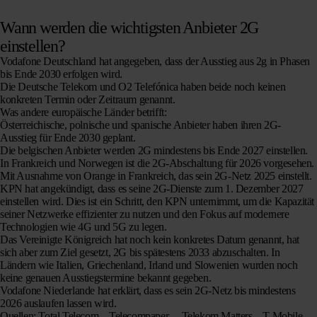
Wann werden die wichtigsten Anbieter 2G
einstellen?
Vodafone Deutschland hat angegeben, dass der Ausstieg aus 2g in Phasen
bis Ende 2030 erfolgen wird.
Die Deutsche Telekom und O2 Telefónica haben beide noch keinen
konkreten Termin oder Zeitraum genannt.
Was andere europäische Länder betrifft:
Österreichische, polnische und spanische Anbieter haben ihren 2G-
Ausstieg für Ende 2030 geplant.
Die belgischen Anbieter werden 2G mindestens bis Ende 2027 einstellen.
In Frankreich und Norwegen ist die 2G-Abschaltung für 2026 vorgesehen.
Mit Ausnahme von Orange in Frankreich, das sein 2G-Netz 2025 einstellt.
KPN hat angekündigt, dass es seine 2G-Dienste zum 1. Dezember 2027
einstellen wird. Dies ist ein Schritt, den KPN unternimmt, um die Kapazität
seiner Netzwerke effizienter zu nutzen und den Fokus auf modernere
Technologien wie 4G und 5G zu legen.
Das Vereinigte Königreich hat noch kein konkretes Datum genannt, hat
sich aber zum Ziel gesetzt, 2G bis spätestens 2033 abzuschalten. In
Ländern wie Italien, Griechenland, Irland und Slowenien wurden noch
keine genauen Ausstiegstermine bekannt gegeben.
Vodafone Niederlande hat erklärt, dass es sein 2G-Netz bis mindestens
2026 auslaufen lassen wird.
Quellen: Total Telecom – Telecompaper – Telekom Matters – T-Mobile.