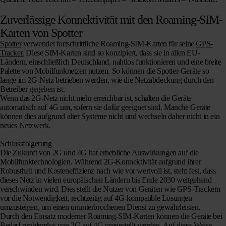
Zuverlässige Konnektivität mit den Roaming-SIM-
Karten von Spotter
Spotter
verwendet fortschrittliche Roaming-SIM-Karten für seine
GPS-
Tracker.
Diese SIM-Karten sind so konzipiert, dass sie in allen EU-
Ländern, einschließlich Deutschland, nahtlos funktionieren und eine breite
Palette von Mobilfunknetzen nutzen. So können die Spotter-Geräte so
lange im 2G-Netz betrieben werden, wie die Netzabdeckung durch den
Betreiber gegeben ist.
Wenn das 2G-Netz nicht mehr erreichbar ist, schalten die Geräte
automatisch auf 4G um, sofern sie dafür geeignet sind.
Manche Geräte
können dies aufgrund alter Systeme nicht und wechseln daher nicht in ein
neues Netzwerk.
Schlussfolgerung
Die Zukunft von 2G und 4G hat erhebliche Auswirkungen auf die
Mobilfunktechnologien. Während 2G-Konnektivität aufgrund ihrer
Robustheit und Kosteneffizienz nach wie vor wertvoll ist, steht fest, dass
dieses Netz in vielen europäischen Ländern bis Ende 2030 weitgehend
verschwinden wird. Dies stellt die Nutzer von Geräten wie GPS-Trackern
vor die Notwendigkeit, rechtzeitig auf 4G-kompatible Lösungen
umzusteigen, um einen ununterbrochenen Dienst zu gewährleisten.
Durch den Einsatz moderner Roaming-SIM-Karten können die Geräte bei
Bedarf problemlos von 2G auf 4G umgestellt werden. Auf diese Weise