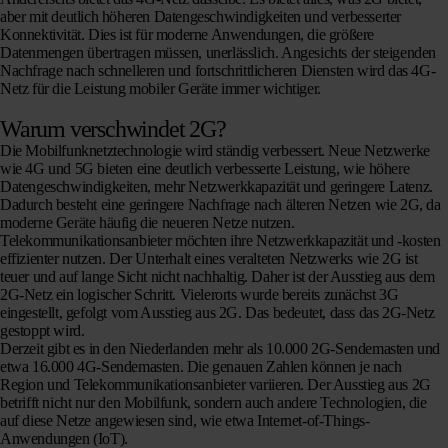
aber mit deutlich höheren Datengeschwindigkeiten und verbesserter
Konnektivität.
Dies ist für moderne Anwendungen, die größere
Datenmengen übertragen müssen, unerlässlich.
Angesichts der steigenden
Nachfrage nach schnelleren und fortschrittlicheren Diensten wird das 4G-
Netz für die Leistung mobiler Geräte immer wichtiger.
Warum verschwindet 2G?
Die Mobilfunknetztechnologie wird ständig verbessert.
Neue Netzwerke
wie 4G und 5G bieten eine deutlich verbesserte Leistung, wie höhere
Datengeschwindigkeiten, mehr Netzwerkkapazität und geringere Latenz.
Dadurch besteht eine geringere Nachfrage nach älteren Netzen wie 2G, da
moderne Geräte häufig die neueren Netze nutzen.
Telekommunikationsanbieter möchten ihre Netzwerkkapazität und -kosten
effizienter nutzen.
Der Unterhalt eines veralteten Netzwerks wie 2G ist
teuer und auf lange Sicht nicht nachhaltig.
Daher ist der Ausstieg aus dem
2G-Netz ein logischer Schritt.
Vielerorts wurde bereits zunächst 3G
eingestellt, gefolgt vom Ausstieg aus 2G.
Das bedeutet, dass das 2G-Netz
gestoppt wird.
Derzeit gibt es in den Niederlanden mehr als 10.000 2G-Sendemasten und
etwa 16.000 4G-Sendemasten.
Die genauen Zahlen können je nach
Region und Telekommunikationsanbieter variieren.
Der Ausstieg aus 2G
betrifft nicht nur den Mobilfunk, sondern auch andere Technologien, die
auf diese Netze angewiesen sind, wie etwa Internet-of-Things-
Anwendungen (IoT).