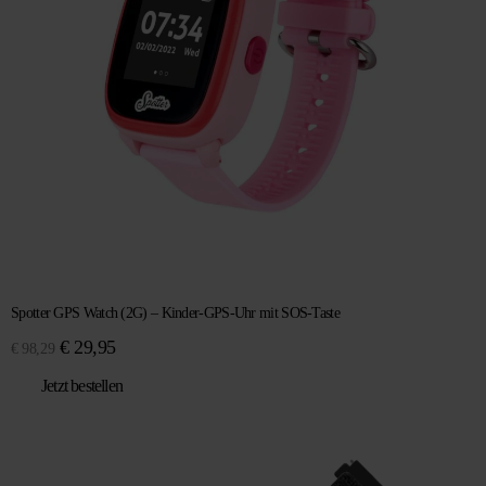
Spotter GPS Watch (2G) – Kinder-GPS-Uhr mit SOS-Taste
Ursprünglicher
Aktueller
€
29,95
€
98,29
Preis
Preis
Jetzt bestellen
war:
ist:
€ 98,29
€ 29,95.