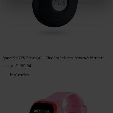
Spotter X10 GPS Tracker (4G) – Ohne Abo für Kinder, Senioren & Wertsachen
Ursprünglicher
Aktueller
€
109,94
€
201,86
Preis
Preis
Jetzt bestellen
war:
ist:
€ 201,86
€ 109,94.