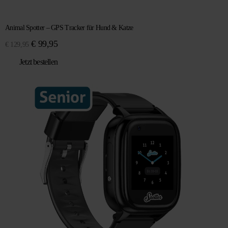
Animal Spotter – GPS Tracker für Hund & Katze
Ursprünglicher
Aktueller
€
99,95
€
129,95
Preis
Preis
Jetzt bestellen
war:
ist:
€ 129,95
€ 99,95.