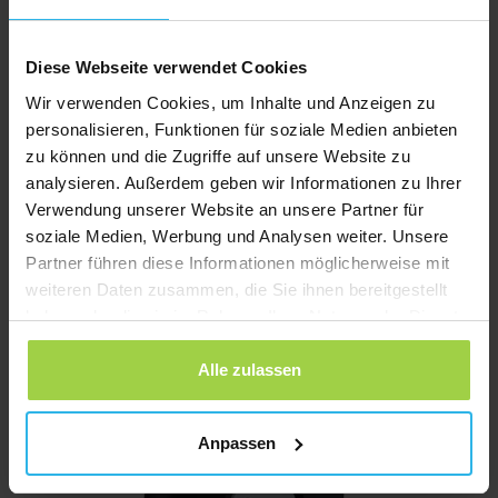
Diese Webseite verwendet Cookies
Wir verwenden Cookies, um Inhalte und Anzeigen zu
personalisieren, Funktionen für soziale Medien anbieten
zu können und die Zugriffe auf unsere Website zu
analysieren. Außerdem geben wir Informationen zu Ihrer
Spotter GPS Watch Explorer – Kinder GPS-Uhr mit SOS-Taste
Verwendung unserer Website an unsere Partner für
Ursprünglicher
Aktueller
€
89,95
€
104,95
soziale Medien, Werbung und Analysen weiter. Unsere
Preis
Preis
Partner führen diese Informationen möglicherweise mit
Jetzt bestellen
war:
ist:
weiteren Daten zusammen, die Sie ihnen bereitgestellt
€ 104,95
€ 89,95.
haben oder die sie im Rahmen Ihrer Nutzung der Dienste
gesammelt haben.
Alle zulassen
Anpassen